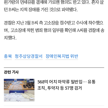
원가량의 면세유를 결제해 가로챈 혐의도 받고 있다. 혼자 살
던 B씨는 지적 장애를 가진 것으로 파악됐다.
경찰은 지난 2월 B씨 측 고소장을 접수받고 수사에 착수했으
며, 고소장에 적힌 범죄 혐의 일부를 확인해 A씨를 검찰에 송
치했다.
충북
청주상당경찰서
장애인복지법 위반
관련 기사
568억 어치 마약류 밀반입… 유통
조직, 투약자 등 57명 검거