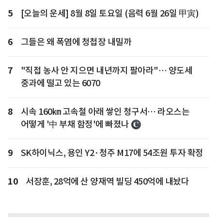
5
[오늘의 운세] 8월 8일 토요일 (음력 6월 26일 甲寅)
6
그들은 왜 폭염에 청첩장 내밀까
7
"직접 농사 안 지으면 내년까지 팔아라"… 양도세
중과에 떨고 있는 6070
8
시속 160㎞ 고속철 아래 쌓인 청구서… 라오스는
어떻게 '中 부채 함정'에 빠졌나
9
SK하이닉스, 용인 Y2·청주 M17에 54조원 투자 확정
10
서장훈, 28억에 산 양재역 빌딩 450억에 내놨다