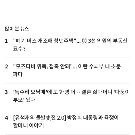
많이 본 뉴스
1
"폐기 버스 개조해 청년주택"... 與 3선 의원의 부동산
묘수?
2
"모즈타바 위독, 접촉 안돼"... 이란 수뇌부 내 소문
파다
3
'독수리 오남매'에 또 한명 더… 결혼 싫다더니 '다둥이
부모' 됐다
4
[유석재의 돌발史전 2.0] 박정희 대통령과 욕쟁이
할머니 이야기