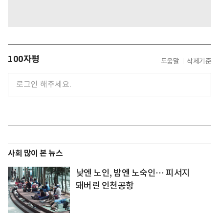
100자평
도움말
삭제기준
사회 많이 본 뉴스
낮엔 노인, 밤엔 노숙인… 피서지
돼버린 인천공항