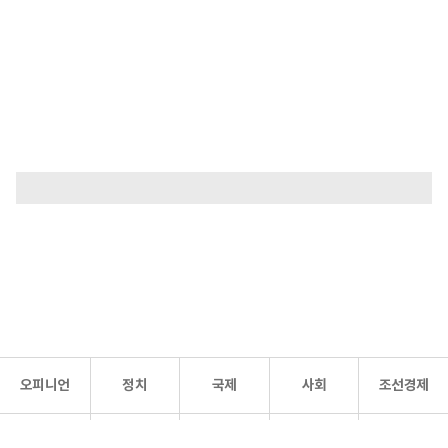
오피니언
정치
국제
사회
조선경제
문화·
조선
스포츠
건강
조선몰