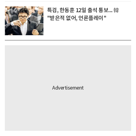
특검, 한동훈 12일 출석 통보... 韓
"받은적 없어, 언론플레이"