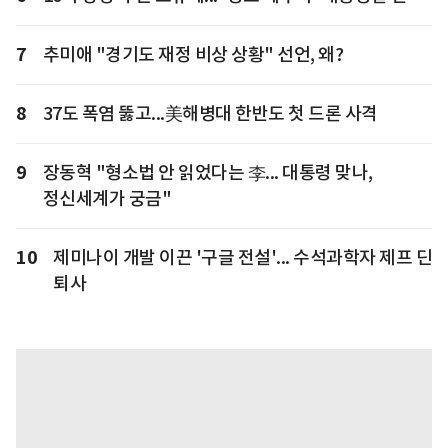
7
추미애 "경기도 재정 비상 상황" 선언, 왜?
8
37도 폭염 뚫고...美해병대 한반도 첫 드론 사격
9
장동혁 "형소법 안 읽었다는 李... 대통령 맞나,
정신세계가 궁금"
10
제미나이 개발 이끈 '구글 전설'... 수석과학자 제프 딘
퇴사