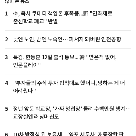
많이 본 뉴스
1
李, 육사 쿠데타 책임론 후폭풍...野 "연좌제로
출신학교 폐교" 반발
2
낮엔 노인, 밤엔 노숙인… 피서지 돼버린 인천공항
3
특검, 한동훈 12일 출석 통보... 韓 "받은적 없어,
언론플레이"
4
"부자들의 주식 투자 법칙대로 했더니, 망하는 게 더
어려웠다"
5
정년 앞둔 학교장, '가짜 청첩장' 돌려 수백만원 챙겨…
교장실엔 러닝머신도
6
10차 방정식 된 보유세... '양포 세무사' 재등장할 판