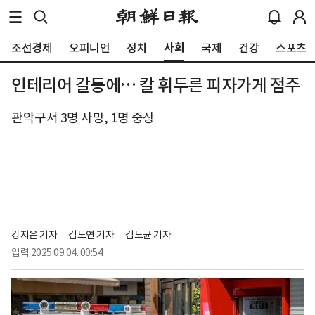
사회
조선경제
오피니언
정치
국제
건강
스포츠
인테리어 갈등에… 칼 휘두른 피자가게 점주
관악구서 3명 사망, 1명 중상
강지은 기자
김도연 기자
김도균 기자
입력
2025.09.04. 00:54