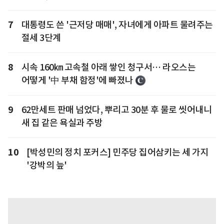
7
대통령도 쓴 '근저당 매매', 자녀에게 아파트 물려주는
절세 3단계
8
시속 160㎞ 고속철 아래 쌓인 청구서… 라오스는
어떻게 '中 부채 함정'에 빠졌나
9
62만세트 판매 넘었다, 뿌리고 30분 후 물로 씻어내니
새 집 같은 욕실과 주방
10
[박성민의 정치 포커스] 민주당 집어삼키는 세 가지
'강박의 늪'