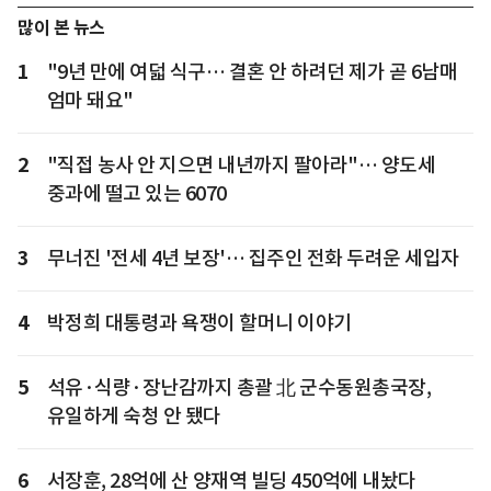
많이 본 뉴스
1
"9년 만에 여덟 식구… 결혼 안 하려던 제가 곧 6남매
엄마 돼요"
2
"직접 농사 안 지으면 내년까지 팔아라"… 양도세
중과에 떨고 있는 6070
3
무너진 '전세 4년 보장'… 집주인 전화 두려운 세입자
4
박정희 대통령과 욕쟁이 할머니 이야기
5
석유·식량·장난감까지 총괄 北 군수동원총국장,
유일하게 숙청 안 됐다
6
서장훈, 28억에 산 양재역 빌딩 450억에 내놨다