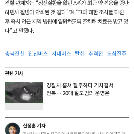
경찰 관계자는 “정신질환을 앓던 A씨가 최근 약 복용을 중단
하면서 질병이 악화된 것 같다”며 “그에 대한 조사를 마친
후 즉시 인근 지역 병원에 입원하도록 조치해 치료를 받고 있
다”고 말했다.
충북진천
진천버스
시내버스
탈취
추격전
도심질주
관련 기사
경찰차 훔쳐 질주하다 기차길서
전복… 20대 절도범의 운명은
신정훈 기자
조선일보 사회부 전국팀에서 충청북도의 사람 사는 이야기를 담