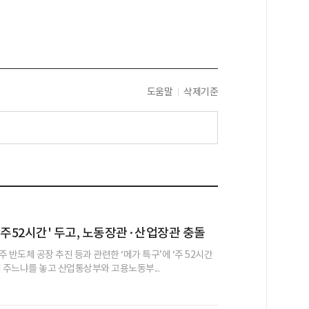
도움말
삭제기준
 주52시간' 두고, 노동장관·산업장관 충돌
 반도체 공장 추진 등과 관련한 ‘메가 특구’에 ‘주 52시간
해 주느냐를 놓고 산업통상부와 고용노동부...