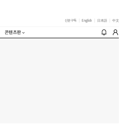
신문구독
|
English
|
日本語
|
中文
콘텐츠판