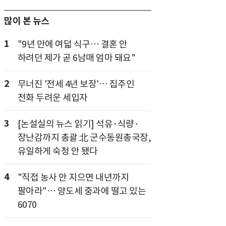
많이 본 뉴스
1
"9년 만에 여덟 식구… 결혼 안
하려던 제가 곧 6남매 엄마 돼요"
2
무너진 '전세 4년 보장'… 집주인
전화 두려운 세입자
3
[논설실의 뉴스 읽기] 석유·식량·
장난감까지 총괄 北 군수동원총국장,
유일하게 숙청 안 됐다
4
"직접 농사 안 지으면 내년까지
팔아라"… 양도세 중과에 떨고 있는
6070