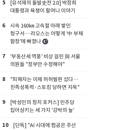
5
[유석재의 돌발史전 2.0] 박정희
대통령과 욕쟁이 할머니 이야기
6
시속 160㎞ 고속철 아래 쌓인
청구서… 라오스는 어떻게 '中 부채
함정'에 빠졌나
7
'부동산세 역풍' 비상 걸린 與 서울
의원들 "정부안 수정해야"
8
"피해자는 이제 허허벌판 섰다…
친족성폭력·스토킹 당하면 지옥"
9
[박성민의 정치 포커스] 민주당
집어삼키는 세 가지 '강박의 늪'
10
[단독] "AI 시대에 컴공은 주산