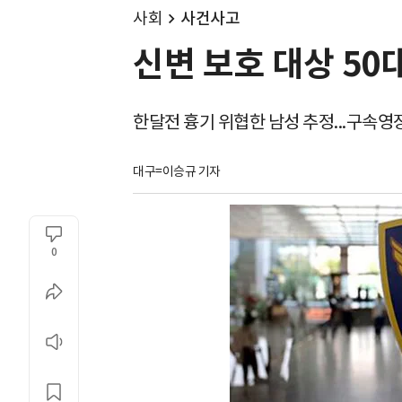
사회
사건사고
신변 보호 대상 50대
한달전 흉기 위협한 남성 추정...구속영
대구=이승규 기자
0