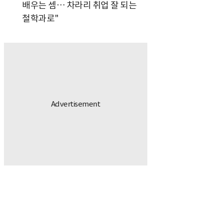
배우는 셈… 차라리 취업 잘 되는
철학과로"