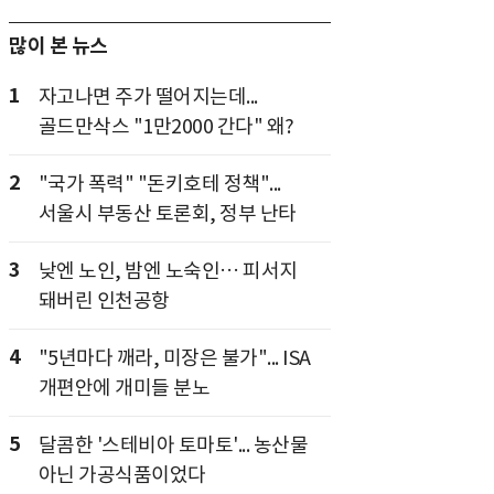
많이 본 뉴스
1
자고나면 주가 떨어지는데...
골드만삭스 "1만2000 간다" 왜?
2
"국가 폭력" "돈키호테 정책"...
서울시 부동산 토론회, 정부 난타
3
낮엔 노인, 밤엔 노숙인… 피서지
돼버린 인천공항
4
"5년마다 깨라, 미장은 불가"... ISA
개편안에 개미들 분노
5
달콤한 '스테비아 토마토'... 농산물
아닌 가공식품이었다