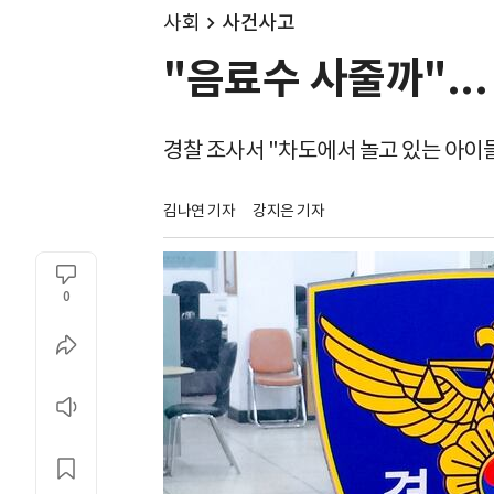
사회
사건사고
"음료수 사줄까"..
경찰 조사서 "차도에서 놀고 있는 아이들
김나연 기자
강지은 기자
0