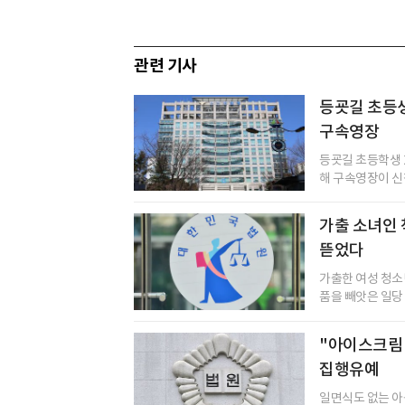
관련 기사
등굣길 초등생
구속영장
등굣길 초등학생 
해 구속영장이 신
가출 소녀인
뜯었다
가출한 여성 청소
품을 빼앗은 일당 
"아이스크림 
집행유예
일면식도 없는 아