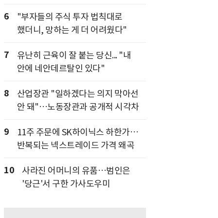
6
"부자들의 주식 투자 법칙대로
했더니, 망하는 게 더 어려웠다"
7
유난히 근육이 잘 붙는 당신... "내
안에 네안데르탈인 있다"
8
산업장관 "일하겠다는 의지 막아선
안 돼"…노동장관과 공개적 시각차
9
11주 주문에 SK하이닉스 하한가…
반복되는 넥스트레이드 가격 왜곡
10
사라진 어머니의 유품…범인은
'당근'서 구한 가사도우미