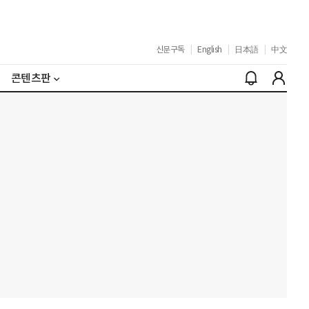
신문구독
|
English
|
日本語
|
中文
콘텐츠판