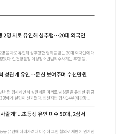
 2명 차로 유인해 성추행…20대 외국인
2명을 차로 유인해 성추행한 혐의를 받는 20대 외국인에 대
청됐다. 인천경찰청 여성청소년범죄수사계는 추행 등 ...
 척 성관계 유인…문신 보여주며 수천만원
년처럼 행세하면서 성관계를 미끼로 남성들을 유인한 뒤 금
3명에게 실형이 선고됐다. 인천지법 형사14부(재판장 ...
사줄게"...초등생 유인 미수 50대, 2심서
동을 유인해 데려가려다 미수에 그친 혐의로 재판에 넘겨진