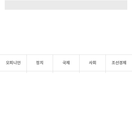
오피니언
정치
국제
사회
조선경제
문화·
조선
스포츠
건강
조선몰
연예
리더스
조선일보 공식 SNS
개인정보처리방침
사이트맵