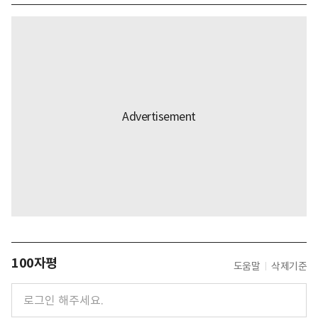
100자평
도움말
삭제기준