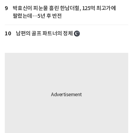
9
박효신이 피눈물 흘린 한남더힐, 125억 최고가에
팔렸는데…5년 후 반전
10
남편의 골프 파트너의 정체