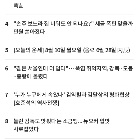
폭발
4
"손주 보느라 집 비워도 안 되나요?" 세금 폭탄 맞을까
민원 쏟아졌다
5
[오늘의 운세] 8월 10일 월요일 (음력 6월 28일 丙辰)
6
"같은 서울인데 더 덥다"… 폭염 취약지역, 강북·도봉
·중랑에 몰렸다
7
'누가 누구에게 속았나' 김익렬과 김달삼의 평화협상
[호준석의 역사전쟁]
8
놀런 감독도 맛봤다는 소금빵... 뉴요커 입맛
사로잡았다