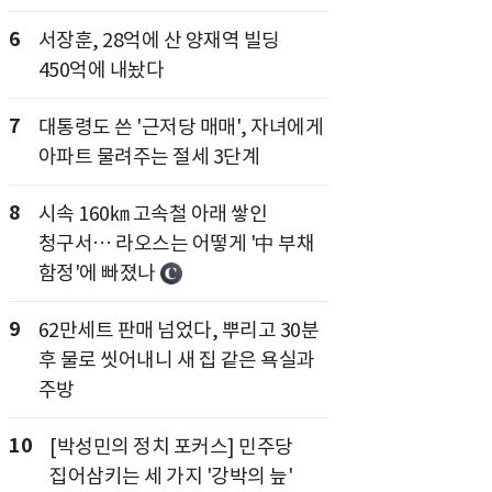
6
서장훈, 28억에 산 양재역 빌딩
450억에 내놨다
7
대통령도 쓴 '근저당 매매', 자녀에게
아파트 물려주는 절세 3단계
8
시속 160㎞ 고속철 아래 쌓인
청구서… 라오스는 어떻게 '中 부채
함정'에 빠졌나
9
62만세트 판매 넘었다, 뿌리고 30분
후 물로 씻어내니 새 집 같은 욕실과
주방
10
[박성민의 정치 포커스] 민주당
집어삼키는 세 가지 '강박의 늪'