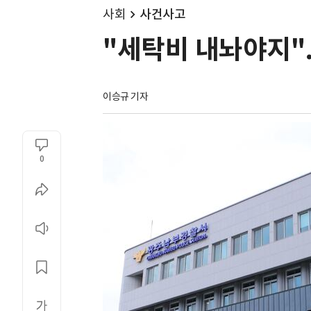
사회
사건사고
"세탁비 내놔야지".
이승규 기자
0