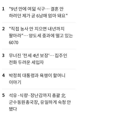
1
"9년 만에 여덟 식구… 결혼 안
하려던 제가 곧 6남매 엄마 돼요"
2
"직접 농사 안 지으면 내년까지
팔아라"… 양도세 중과에 떨고 있는
6070
3
무너진 '전세 4년 보장'… 집주인
전화 두려운 세입자
4
박정희 대통령과 욕쟁이 할머니
이야기
5
석유·식량·장난감까지 총괄 北
군수동원총국장, 유일하게 숙청 안
됐다