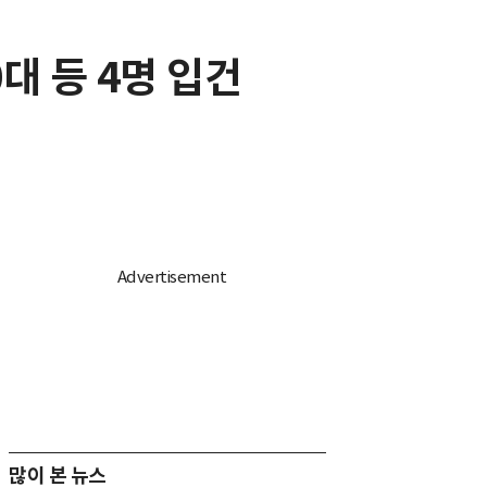
대 등 4명 입건
많이 본 뉴스