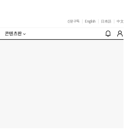
신문구독
|
English
|
日本語
|
中文
콘텐츠판