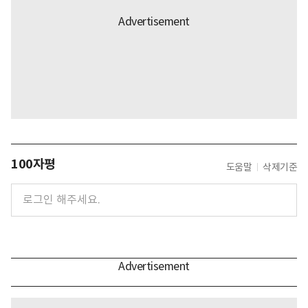
100자평
도움말
삭제기준