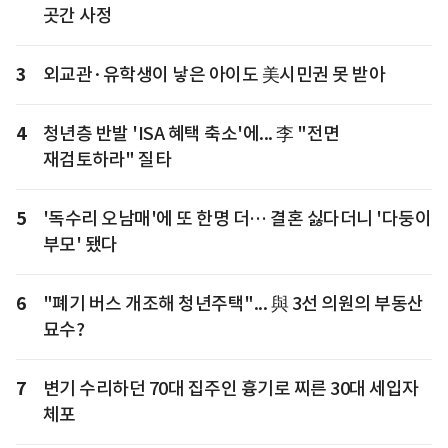
곳간 사정
3
외교관·유학생이 낳은 아이도 美시민권 못 받아
4
청년층 반발 'ISA 혜택 축소'에... 李 "전면
재검토하라" 질타
5
'독수리 오남매'에 또 한명 더… 결혼 싫다더니 '다둥이
부모' 됐다
6
"폐기 버스 개조해 청년주택"... 與 3선 의원의 부동산
묘수?
7
변기 수리하던 70대 집주인 흉기로 찌른 30대 세입자
체포