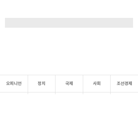
오피니언
정치
국제
사회
조선경제
문화·
조선
스포츠
건강
조선몰
연예
리더스
조선일보 공식 SNS