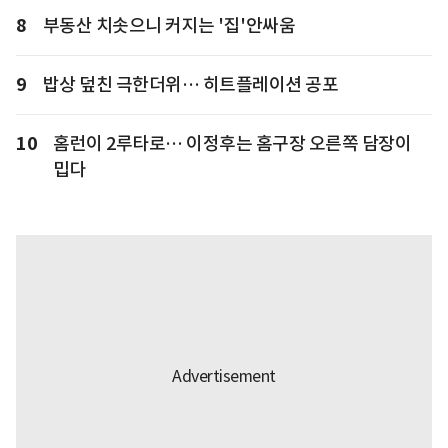
8
부동산 치솟으니 커지는 '집'안싸움
9
밥상 덮친 극한더위… 히트플레이션 공포
10
홈런이 2루타로… 이정후는 홈구장 오른쪽 담장이
밉다