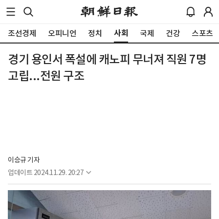
사회
조선경제
오피니언
정치
국제
건강
스포츠
경기 용인서 폭설에 캐노피 무너져 직원 7명
고립...전원 구조
이승규 기자
업데이트
2024.11.29. 20:27