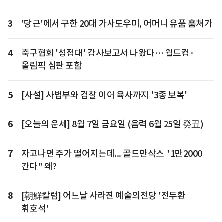
3
'당근'에서 구한 20대 가사도우미, 어머니 유품 훔쳐가
4
축구협회 '성접대' 감사보고서 나왔다… 월드컵·
올림픽 심판 포함
5
[사설] 사법부와 검찰 이어 육사까지 '3종 보복'
6
[오늘의 운세] 8월 7일 금요일 (음력 6월 25일 癸丑)
7
자고나면 주가 떨어지는데... 골드만삭스 "1만2000
간다" 왜?
8
[朝鮮칼럼] 어느날 사라진 예술의전당 '전두환
휘호석'