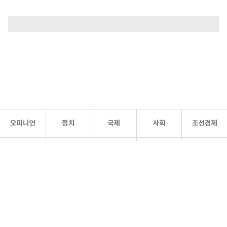
오피니언
정치
국제
사회
조선경제
문화·
조선
스포츠
건강
조선몰
연예
리더스
조선일보 공식 SNS