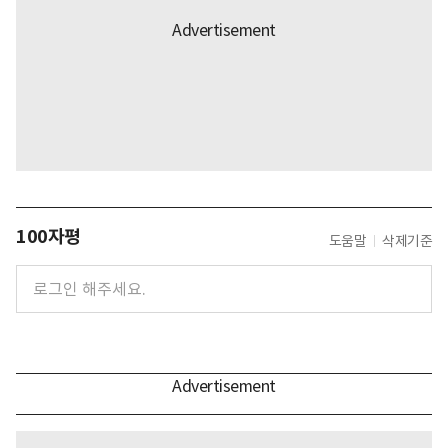
100자평
도움말
삭제기준