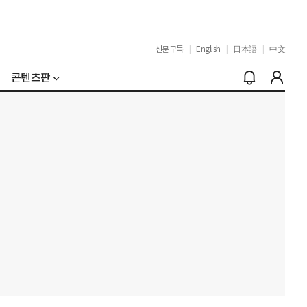
신문구독
|
English
|
日本語
|
中文
콘텐츠판