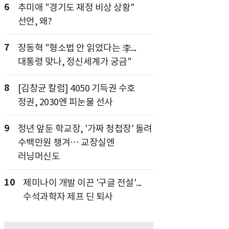
6
추미애 "경기도 재정 비상 상황"
선언, 왜?
7
장동혁 "형소법 안 읽었다는 李...
대통령 맞나, 정신세계가 궁금"
8
[김창균 칼럼] 4050 기득권 수호
정권, 2030엔 피눈물 선사
9
정년 앞둔 학교장, '가짜 청첩장' 돌려
수백만원 챙겨… 교장실엔
러닝머신도
10
제미나이 개발 이끈 '구글 전설'...
수석과학자 제프 딘 퇴사