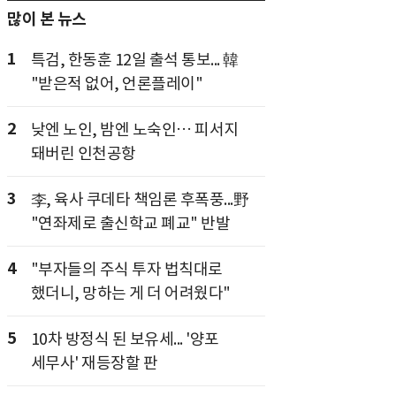
많이 본 뉴스
1
특검, 한동훈 12일 출석 통보... 韓
"받은적 없어, 언론플레이"
2
낮엔 노인, 밤엔 노숙인… 피서지
돼버린 인천공항
3
李, 육사 쿠데타 책임론 후폭풍...野
"연좌제로 출신학교 폐교" 반발
4
"부자들의 주식 투자 법칙대로
했더니, 망하는 게 더 어려웠다"
5
10차 방정식 된 보유세... '양포
세무사' 재등장할 판