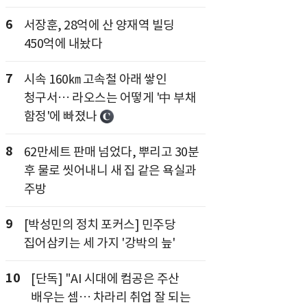
6
서장훈, 28억에 산 양재역 빌딩
450억에 내놨다
7
시속 160㎞ 고속철 아래 쌓인
청구서… 라오스는 어떻게 '中 부채
함정'에 빠졌나
8
62만세트 판매 넘었다, 뿌리고 30분
후 물로 씻어내니 새 집 같은 욕실과
주방
9
[박성민의 정치 포커스] 민주당
집어삼키는 세 가지 '강박의 늪'
10
[단독] "AI 시대에 컴공은 주산
배우는 셈… 차라리 취업 잘 되는