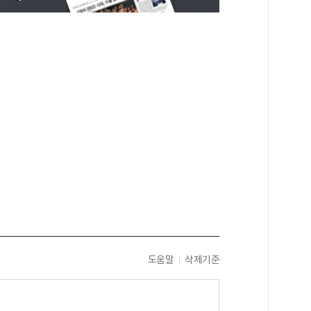
도움말
삭제기준