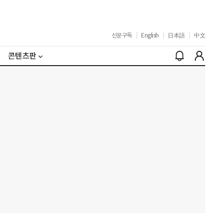
신문구독
|
English
|
日本語
|
中文
콘텐츠판