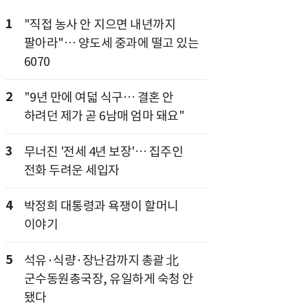
1
"직접 농사 안 지으면 내년까지
팔아라"… 양도세 중과에 떨고 있는
6070
2
"9년 만에 여덟 식구… 결혼 안
하려던 제가 곧 6남매 엄마 돼요"
3
무너진 '전세 4년 보장'… 집주인
전화 두려운 세입자
4
박정희 대통령과 욕쟁이 할머니
이야기
5
석유·식량·장난감까지 총괄 北
군수동원총국장, 유일하게 숙청 안
됐다