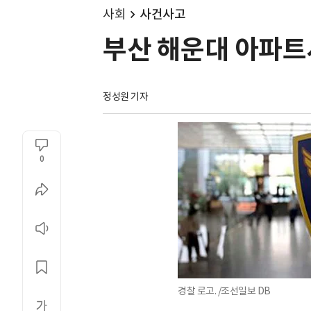
사회
사건사고
부산 해운대 아파트서
정성원 기자
0
경찰 로고. /조선일보 DB