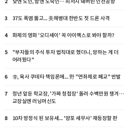
2
낮엔 노인, 밤엔 노숙인… 피서지 돼버린 인천공항
3
37도 폭염 뚫고... 美해병대 한반도 첫 드론 사격
4
화제의 영화 '오디세이' 꼭 아이맥스로 봐야 할까?
5
"부자들의 주식 투자 법칙대로 했더니, 망하는 게 더
어려웠다"
6
李, 육사 쿠데타 책임론에... 野 "연좌제로 폐교" 반발
7
정년 앞둔 학교장, '가짜 청첩장' 돌려 수백만원 챙겨…
교장실엔 러닝머신도
8
10차 방정식 된 보유세... '양포 세무사' 재등장할 판