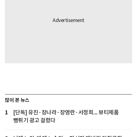
많이 본 뉴스
1
[단독] 유진·장나라·장영란·서정희... 뷰티제품
뻥튀기 광고 걸렸다