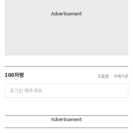
100자평
도움말
삭제기준