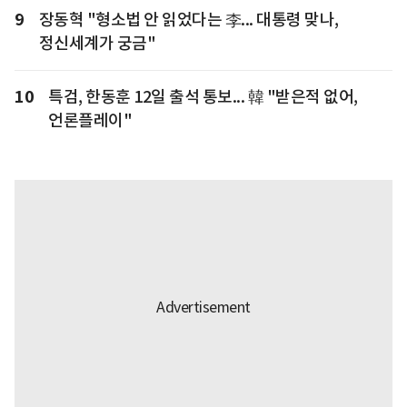
9
장동혁 "형소법 안 읽었다는 李... 대통령 맞나,
정신세계가 궁금"
10
특검, 한동훈 12일 출석 통보... 韓 "받은적 없어,
언론플레이"