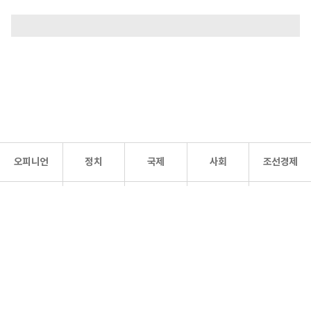
오피니언
정치
국제
사회
조선경제
문화·
조선
스포츠
건강
조선몰
연예
리더스
조선일보 공식 SNS