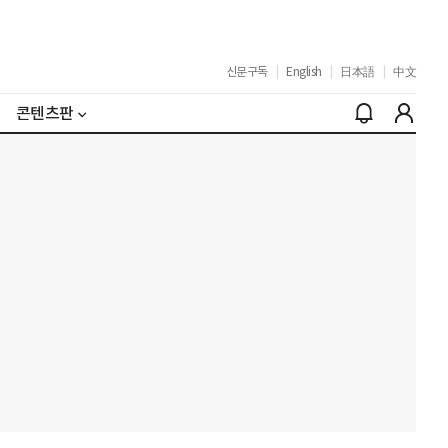
신문구독
|
English
|
日本語
|
中文
콘텐츠판