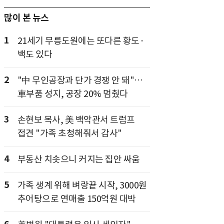
많이 본 뉴스
1
21세기 무릉도원에는 또다른 황도·
백도 있다
2
"中 무인공장과 단가 경쟁 안 돼"…
車부품 성지, 공장 20% 멈췄다
3
손현보 목사, 美 백악관서 트럼프
접견 "가족 초청해줘서 감사"
4
부동산 치솟으니 커지는 집안 싸움
5
가족 생계 위해 벼랑끝 시작, 3000원
추어탕으로 연매출 150억원 대박