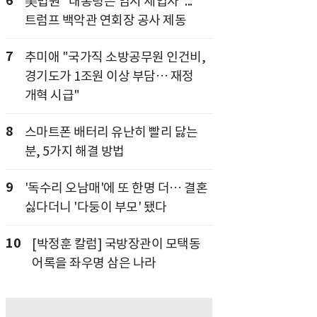
6
美법원 "대통령은 임시 세입자"...
트럼프 백악관 연회장 공사 제동
7
추미애 "국가직 소방공무원 인건비,
경기도가 1조원 이상 부담… 재정
개혁 시급"
8
스마트폰 배터리 유난히 빨리 닳는
분, 5가지 해결 방법
9
'독수리 오남매'에 또 한명 더… 결혼
싫다더니 '다둥이 부모' 됐다
10
[박정훈 칼럼] 국방장관이 모택동
어록을 좌우명 삼은 나라