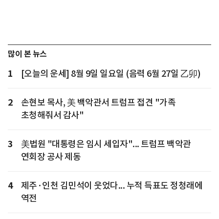
많이 본 뉴스
1
[오늘의 운세] 8월 9일 일요일 (음력 6월 27일 乙卯)
2
손현보 목사, 美 백악관서 트럼프 접견 "가족
초청해줘서 감사"
3
美법원 "대통령은 임시 세입자"... 트럼프 백악관
연회장 공사 제동
4
제주·인천 김민석이 웃었다... 누적 득표도 정청래에
역전