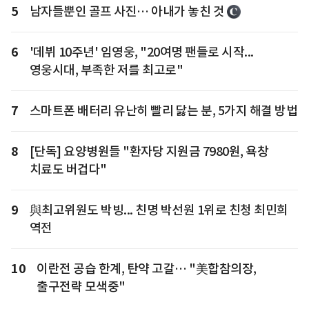
5
남자들뿐인 골프 사진… 아내가 놓친 것
6
'데뷔 10주년' 임영웅, "20여명 팬들로 시작...
영웅시대, 부족한 저를 최고로"
7
스마트폰 배터리 유난히 빨리 닳는 분, 5가지 해결 방법
8
[단독] 요양병원들 "환자당 지원금 7980원, 욕창
치료도 버겁다"
9
與최고위원도 박빙... 친명 박선원 1위로 친청 최민희
역전
10
이란전 공습 한계, 탄약 고갈… "美합참의장,
출구전략 모색중"