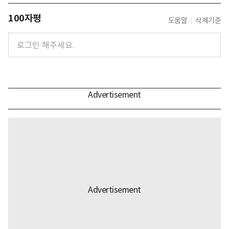
100자평
도움말
삭제기준