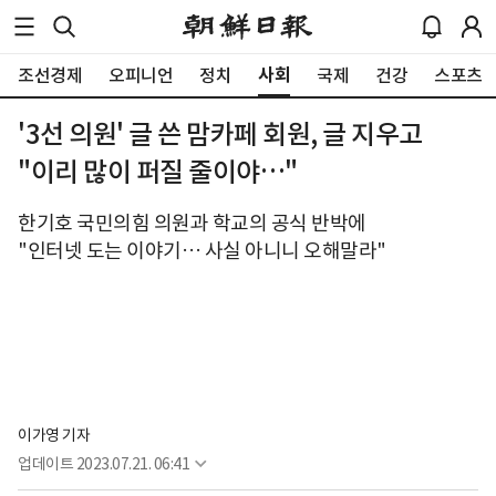
사회
조선경제
오피니언
정치
국제
건강
스포츠
'3선 의원' 글 쓴 맘카페 회원, 글 지우고
"이리 많이 퍼질 줄이야…"
한기호 국민의힘 의원과 학교의 공식 반박에
"인터넷 도는 이야기… 사실 아니니 오해말라"
이가영 기자
업데이트
2023.07.21. 06:41