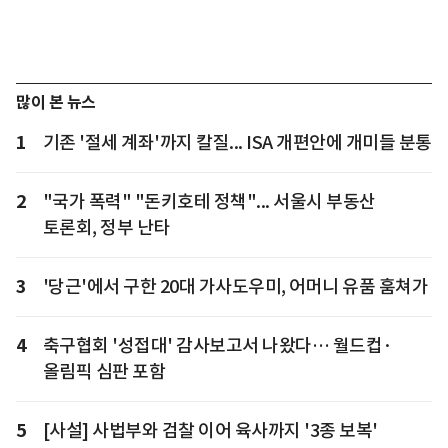
많이 본 뉴스
1
기존 '절세 계좌'까지 칼질... ISA 개편안에 개미들 분통
2
"국가 폭력" "돈키호테 정책"... 서울시 부동산
토론회, 정부 난타
3
'당근'에서 구한 20대 가사도우미, 어머니 유품 훔쳐가
4
축구협회 '성접대' 감사보고서 나왔다… 월드컵·
올림픽 심판 포함
5
[사설] 사법부와 검찰 이어 육사까지 '3종 보복'