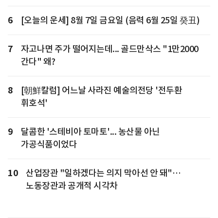
6
[오늘의 운세] 8월 7일 금요일 (음력 6월 25일 癸丑)
7
자고나면 주가 떨어지는데... 골드만삭스 "1만2000
간다" 왜?
8
[朝鮮칼럼] 어느날 사라진 예술의전당 '전두환
휘호석'
9
달콤한 '스테비아 토마토'... 농산물 아닌
가공식품이었다
10
산업장관 "일하겠다는 의지 막아선 안 돼"…
노동장관과 공개적 시각차