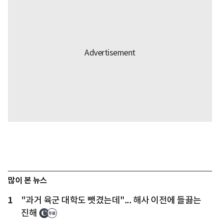
많이 본 뉴스
1
"과거 육군 대학도 뺏겼는데"... 해사 이전에 들끓는
진해