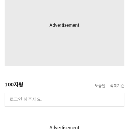
100자평
도움말
삭제기준