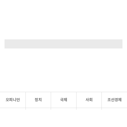
오피니언
정치
국제
사회
조선경제
문화·
조선
스포츠
건강
조선몰
연예
리더스