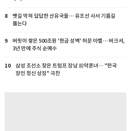
8
뱃길 막혀 답답한 산유국들… 유조선 사서 기름길
뚫는다
9
버핏이 쌓은 500조원 '현금 성벽' 허문 아벨… 버크셔,
3년 만에 주식 순매수
10
삼성 조선소 찾은 트럼프 장남 前약혼녀… "한국
장인 정신 상징" 극찬