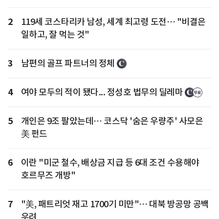
2
119세 코스타리카 남성, 세계 최고령 도전… "비결은
일하고, 잘 먹는 것"
3
남편의 골프 파트너의 정체
4
여야 모두의 적이 됐다... 정성호 법무의 딜레마
5
개인은 9조 팔았는데… 코스닥 '숨은 우량주' 사모은
美 펀드
6
이란 "미군 철수, 배상금 지급 등 6대 조건 수용해야
호르무즈 개방"
7
"美, 패트리엇 재고 1700기 미만"… 대북 방공망 공백
우려