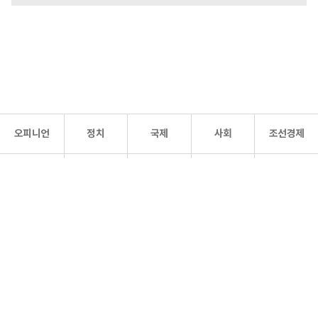
오피니언
정치
국제
사회
조선경제
문화·
조선
스포츠
건강
조선몰
연예
리더스
조선일보 공식 SNS
개인정보처리방침
사이트맵
Copyright 조선일보 All rights reserved. 무단 전재 및 재배포 금지.