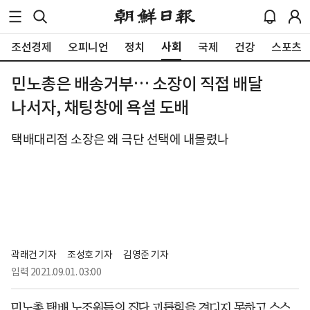
사회
조선경제
오피니언
정치
국제
건강
스포츠
민노총은 배송거부… 소장이 직접 배달
나서자, 채팅창에 욕설 도배
택배대리점 소장은 왜 극단 선택에 내몰렸나
곽래건 기자
조성호 기자
김영준 기자
입력
2021.09.01. 03:00
민노총 택배 노조원들의 집단 괴롭힘을 견디지 못하고 스스