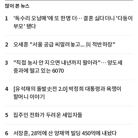
많이 본 뉴스
1
'독수리 오남매'에 또 한명 더… 결혼 싫다더니 '다둥이
부모' 됐다
2
오세훈 "서울 공급 씨말려놓고... 與 적반하장"
3
"직접 농사 안 지으면 내년까지 팔아라"… 양도세
중과에 떨고 있는 6070
4
[유석재의 돌발史전 2.0] 박정희 대통령과 욕쟁이
할머니 이야기
5
집주인 전화가 두려운 세입자들
6
서장훈, 28억에 산 양재역 빌딩 450억에 내놨다