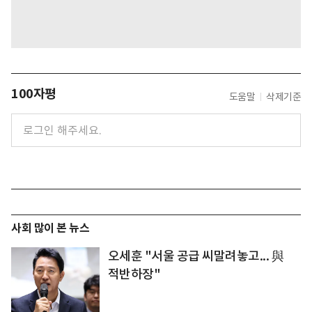
100자평
도움말
삭제기준
사회 많이 본 뉴스
오세훈 "서울 공급 씨말려놓고... 與
적반하장"