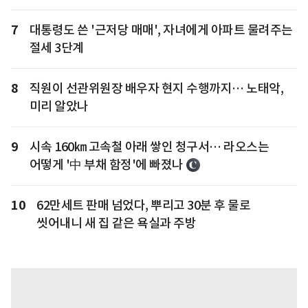
7
대통령도 쓴 '근저당 매매', 자녀에게 아파트 물려주는
절세 3단계
8
직원이 선관위원장 배우자 현지 수행까지… 노태악,
미리 알았나
9
시속 160㎞ 고속철 아래 쌓인 청구서… 라오스는
어떻게 '中 부채 함정'에 빠졌나
10
62만세트 판매 넘었다, 뿌리고 30분 후 물로
씻어내니 새 집 같은 욕실과 주방