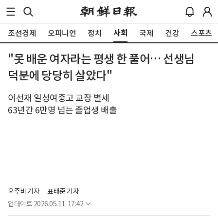
사회
조선경제
오피니언
정치
국제
건강
스포츠
"못 배운 여자라는 평생 한 풀어… 선생님
덕분에 당당히 살았다"
이선재 일성여중고 교장 별세
63년간 6만명 넘는 졸업생 배출
오주비 기자
표태준 기자
업데이트
2026.05.11. 17:42