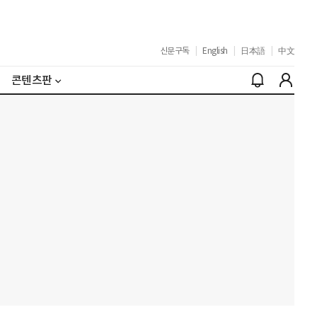
신문구독
|
English
|
日本語
|
中文
콘텐츠판