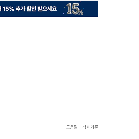
도움말
삭제기준