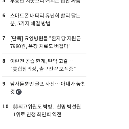
5
부동산 치솟으니 커지는 집안 싸움
6
스마트폰 배터리 유난히 빨리 닳는
분, 5가지 해결 방법
7
[단독] 요양병원들 "환자당 지원금
7980원, 욕창 치료도 버겁다"
8
이란전 공습 한계, 탄약 고갈…
"美합참의장, 출구전략 모색중"
9
남자들뿐인 골프 사진… 아내가 놓친
것
10
與최고위원도 박빙... 친명 박선원
1위로 친청 최민희 역전