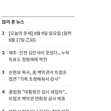
많이 본 뉴스
1
[오늘의 운세] 8월 9일 일요일 (음력
6월 27일 乙卯)
2
제주·인천 김민석이 웃었다... 누적
득표도 정청래에 역전
3
손현보 목사, 美 백악관서 트럼프
접견 "가족 초청해줘서 감사"
4
美법원 "대통령은 임시 세입자"...
트럼프 백악관 연회장 공사 제동