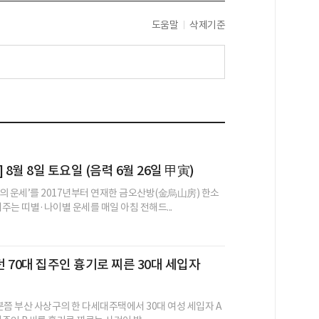
도움말
삭제기준
 8월 8일 토요일 (음력 6월 26일 甲寅)
의 운세’를 2017년부터 연재한 금오산방(金烏山房) 한소
어주는 띠별·나이별 운세를 매일 아침 전해드...
 70대 집주인 흉기로 찌른 30대 세입자
5분쯤 부산 사상구의 한 다세대주택에서 30대 여성 세입자 A