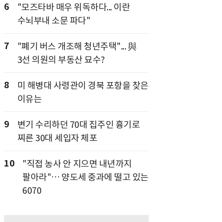
6
"모즈타바 매우 위독하다... 이란
수뇌부내 소문 파다"
7
"폐기 버스 개조해 청년주택"... 與
3선 의원의 부동산 묘수?
8
미 해병대 사령관이 경북 포항을 찾은
이유는
9
변기 수리하던 70대 집주인 흉기로
찌른 30대 세입자 체포
10
"직접 농사 안 지으면 내년까지
팔아라"… 양도세 중과에 떨고 있는
6070