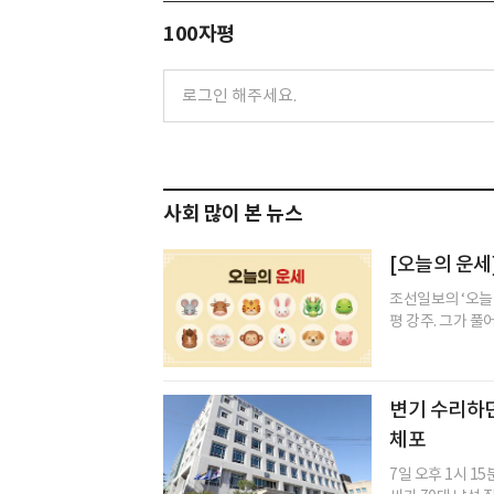
100자평
사회 많이 본 뉴스
[오늘의 운세]
조선일보의 ‘오늘
평 강주. 그가 풀
변기 수리하던
체포
7일 오후 1시 1