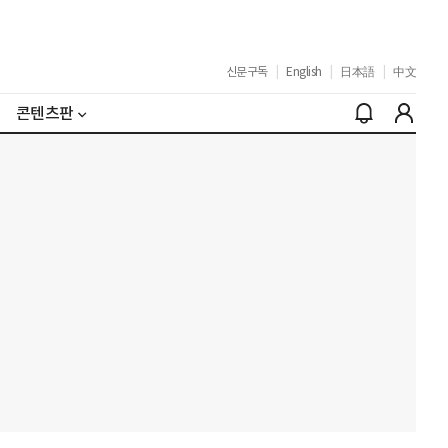
신문구독
|
English
|
日本語
|
中文
콘텐츠판