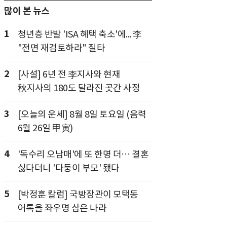
많이 본 뉴스
1
청년층 반발 'ISA 혜택 축소'에... 李
"전면 재검토하라" 질타
2
[사설] 6년 전 李지사와 현재
秋지사의 180도 달라진 곳간 사정
3
[오늘의 운세] 8월 8일 토요일 (음력
6월 26일 甲寅)
4
'독수리 오남매'에 또 한명 더… 결혼
싫다더니 '다둥이 부모' 됐다
5
[박정훈 칼럼] 국방장관이 모택동
어록을 좌우명 삼은 나라