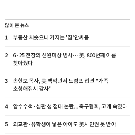
많이 본 뉴스
1
부동산 치솟으니 커지는 '집'안싸움
2
6·25 전장의 신원미상 병사… 美, 800번째 이름
찾아줬다
3
손현보 목사, 美 백악관서 트럼프 접견 "가족
초청해줘서 감사"
4
압수수색·심판 성 접대 논란... 축구협회, 고개 숙였다
5
외교관·유학생이 낳은 아이도 美시민권 못 받아