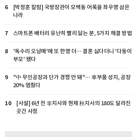
6
[박정훈 칼럼] 국방장관이 모택동 어록을 좌우명 삼은
나라
7
스마트폰 배터리 유난히 빨리 닳는 분, 5가지 해결 방법
8
'독수리 오남매'에 또 한명 더… 결혼 싫다더니 '다둥이
부모' 됐다
9
"中 무인공장과 단가 경쟁 안 돼"… 車부품 성지, 공장
20% 멈췄다
10
[사설] 6년 전 李지사와 현재 秋지사의 180도 달라진
곳간 사정