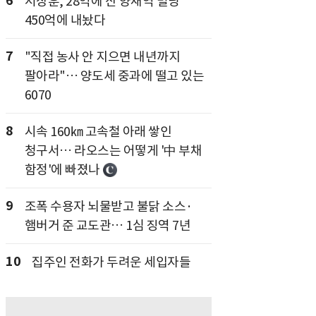
6
서장훈, 28억에 산 양재역 빌딩
450억에 내놨다
7
"직접 농사 안 지으면 내년까지
팔아라"… 양도세 중과에 떨고 있는
6070
8
시속 160㎞ 고속철 아래 쌓인
청구서… 라오스는 어떻게 '中 부채
함정'에 빠졌나
9
조폭 수용자 뇌물받고 불닭 소스·
햄버거 준 교도관… 1심 징역 7년
10
집주인 전화가 두려운 세입자들