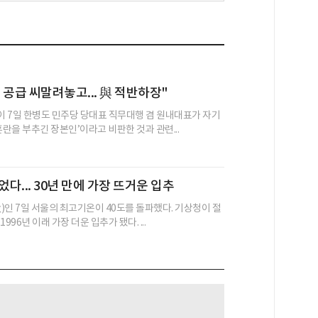
 공급 씨말려놓고... 與 적반하장"
 7일 한병도 민주당 당대표 직무대행 겸 원내대표가 자기
혼란을 부추긴 장본인’이라고 비판한 것과 관련...
었다... 30년 만에 가장 뜨거운 입추
)인 7일 서울의 최고기온이 40도를 돌파했다. 기상청이 절
996년 이래 가장 더운 입추가 됐다. ...