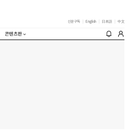
신문구독
|
English
|
日本語
|
中文
콘텐츠판