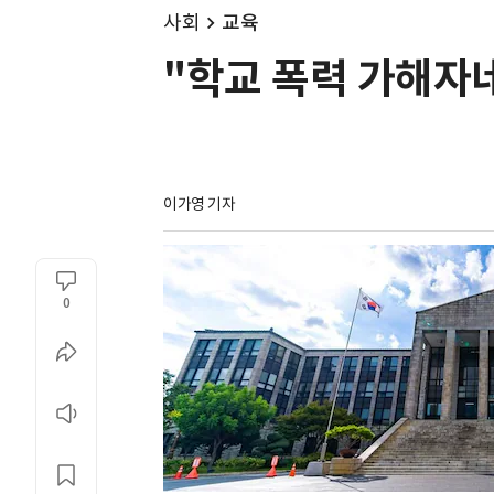
사회
교육
"학교 폭력 가해자네
이가영 기자
0