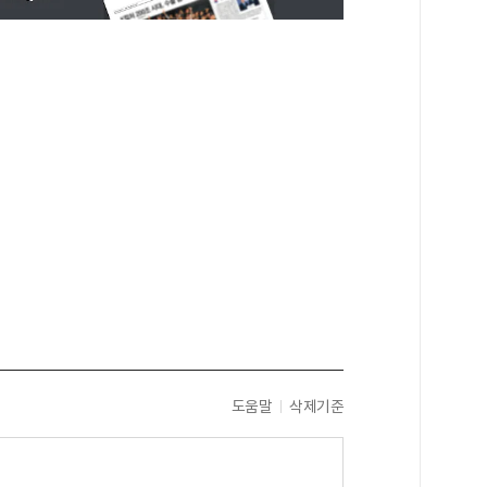
도움말
삭제기준