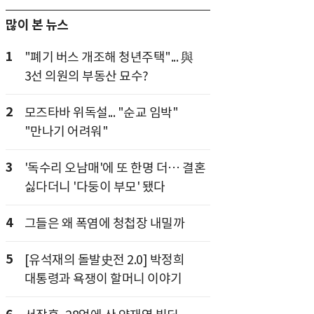
많이 본 뉴스
1
"폐기 버스 개조해 청년주택"... 與
3선 의원의 부동산 묘수?
2
모즈타바 위독설... "순교 임박"
"만나기 어려워"
3
'독수리 오남매'에 또 한명 더… 결혼
싫다더니 '다둥이 부모' 됐다
4
그들은 왜 폭염에 청첩장 내밀까
5
[유석재의 돌발史전 2.0] 박정희
대통령과 욕쟁이 할머니 이야기