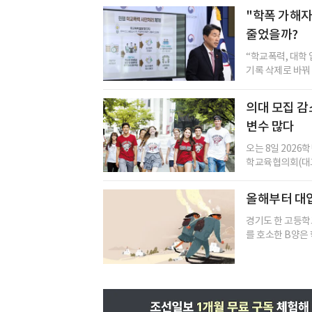
"학폭 가해자
줄었을까?
“학교폭력, 대학
기록 삭제로 바꿔 
의대 모집 감
변수 많다
오는 8일 2026
학교육협의회(대교협
올해부터 대입
경기도 한 고등학
를 호소한 B양은 