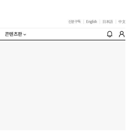
신문구독
|
English
|
日本語
|
中文
콘텐츠판