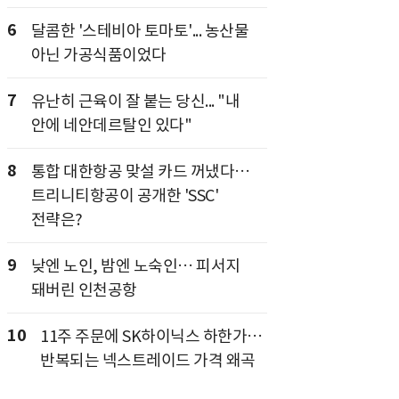
6
달콤한 '스테비아 토마토'... 농산물
아닌 가공식품이었다
7
유난히 근육이 잘 붙는 당신... "내
안에 네안데르탈인 있다"
8
통합 대한항공 맞설 카드 꺼냈다…
트리니티항공이 공개한 'SSC'
전략은?
9
낮엔 노인, 밤엔 노숙인… 피서지
돼버린 인천공항
10
11주 주문에 SK하이닉스 하한가…
반복되는 넥스트레이드 가격 왜곡