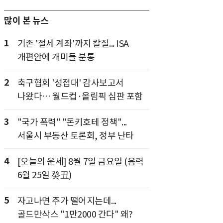
많이 본 뉴스
1
기존 '절세 계좌'까지 칼질... ISA
개편안에 개미들 분통
2
축구협회 '성접대' 감사보고서
나왔다… 월드컵·올림픽 심판 포함
3
"국가 폭력" "돈키호테 정책"...
서울시 부동산 토론회, 정부 난타
4
[오늘의 운세] 8월 7일 금요일 (음력
6월 25일 癸丑)
5
자고나면 주가 떨어지는데...
골드만삭스 "1만2000 간다" 왜?