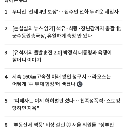
많이 본 뉴스
1
무너진 '전세 4년 보장'… 집주인 전화 두려운 세입자
2
[논설실의 뉴스 읽기] 석유·식량·장난감까지 총괄 北
군수동원총국장, 유일하게 숙청 안 됐다
3
[유석재의 돌발史전 2.0] 박정희 대통령과 욕쟁이
할머니 이야기
4
시속 160㎞ 고속철 아래 쌓인 청구서… 라오스는
어떻게 '中 부채 함정'에 빠졌나
5
"피해자는 이제 허허벌판 섰다… 친족성폭력·스토킹
당하면 지옥"
6
'부동산세 역풍' 비상 걸린 與 서울 의원들 "정부안