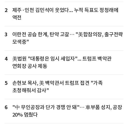
2
제주·인천 김민석이 웃었다... 누적 득표도 정청래에
역전
3
이란전 공습 한계, 탄약 고갈… "美합참의장, 출구전략
모색중"
4
美법원 "대통령은 임시 세입자"... 트럼프 백악관
연회장 공사 제동
5
손현보 목사, 美 백악관서 트럼프 접견 "가족
초청해줘서 감사"
6
"中 무인공장과 단가 경쟁 안 돼"… 車부품 성지, 공장
20% 멈췄다