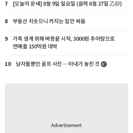
7
[오늘의 운세] 8월 9일 일요일 (음력 6월 27일 乙卯)
8
부동산 치솟으니 커지는 집안 싸움
9
가족 생계 위해 벼랑끝 시작, 3000원 추어탕으로
연매출 150억원 대박
10
남자들뿐인 골프 사진… 아내가 놓친 것