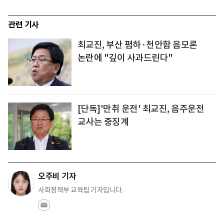
관련 기사
최교진, 부산 폄하·천안함 음모론
논란에 "깊이 사과드린다"
[단독]'만취 운전' 최교진, 음주운전
교사는 중징계
오주비 기자
사회정책부 교육팀 기자입니다.