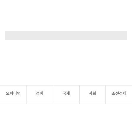
오피니언
정치
국제
사회
조선경제
문화·
조선
스포츠
건강
조선몰
연예
리더스
조선일보 공식 SNS