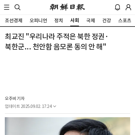
사회
조선경제
오피니언
정치
국제
건강
스포츠
최교진 "우리나라 주적은 북한 정권·
북한군... 천안함 음모론 동의 안 해"
오주비 기자
업데이트
2025.09.02. 17:24