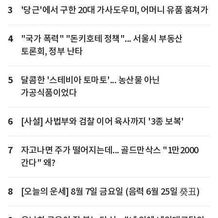
3
'당근'에서 구한 20대 가사도우미, 어머니 유품 훔쳐가
4
"국가 폭력" "돈키호테 정책"... 서울시 부동산
토론회, 정부 난타
5
달콤한 '스테비아 토마토'... 농산물 아닌
가공식품이었다
6
[사설] 사법부와 검찰 이어 육사까지 '3종 보복'
7
자고나면 주가 떨어지는데... 골드만삭스 "1만2000
간다" 왜?
8
[오늘의 운세] 8월 7일 금요일 (음력 6월 25일 癸丑)