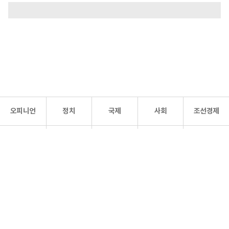
오피니언
정치
국제
사회
조선경제
문화·
조선
스포츠
건강
조선몰
연예
리더스
조선일보 공식 SNS
개인정보처리방침
사이트맵