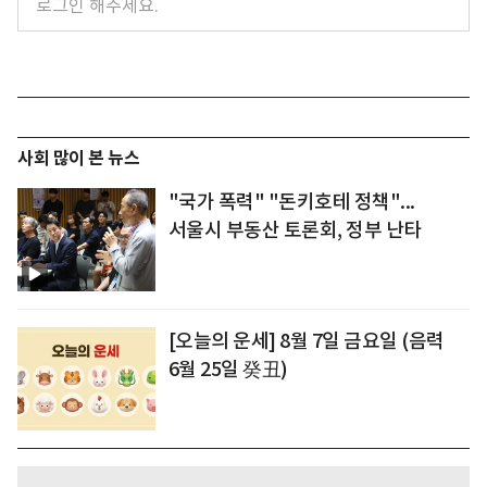
사회 많이 본 뉴스
"국가 폭력" "돈키호테 정책"...
서울시 부동산 토론회, 정부 난타
[오늘의 운세] 8월 7일 금요일 (음력
6월 25일 癸丑)