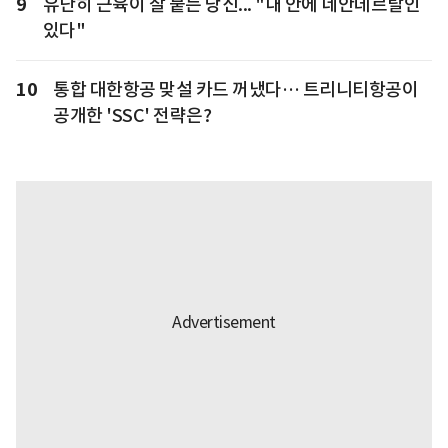
9
유난히 근육이 잘 붙는 당신... "내 안에 네안데르탈인
있다"
10
통합 대한항공 맞설 카드 꺼냈다… 트리니티항공이
공개한 'SSC' 전략은?