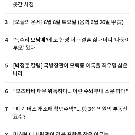
곳간 사정
3
[오늘의 운세] 8월 8일 토요일 (음력 6월 26일 甲寅)
4
'독수리 오남매'에 또 한명 더… 결혼 싫다더니 '다둥이
부모' 됐다
5
[박정훈 칼럼] 국방장관이 모택동 어록을 좌우명 삼은
나라
6
"모즈타바 매우 위독하다... 이란 수뇌부내 소문 파다"
7
"폐기 버스 개조해 청년주택"... 與 3선 의원의 부동산
묘수?
8
미 해병대 사령관이 경북 포항을 찾은 이유는