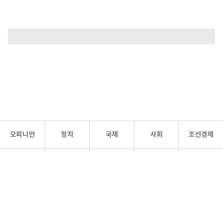
오피니언
정치
국제
사회
조선경제
문화·
조선
스포츠
건강
조선몰
연예
리더스
조선일보 공식 SNS