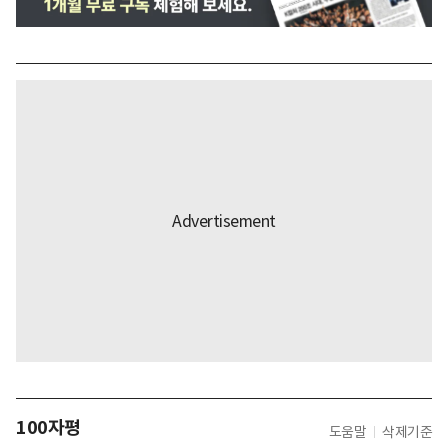
100자평
도움말
삭제기준