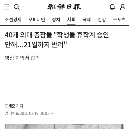
사회
조선경제
오피니언
정치
국제
건강
스포츠
40개 의대 총장들 "학생들 휴학계 승인
안해...21일까지 반려"
영상 회의서 합의
표태준 기자
업데이트
2025.03.19. 16:02