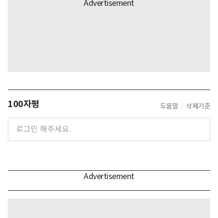
100자평
도움말
삭제기준