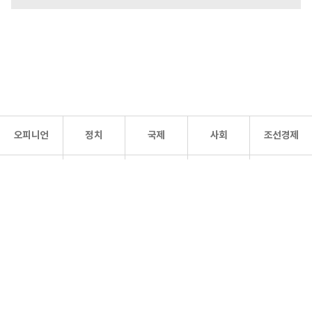
오피니언
정치
국제
사회
조선경제
문화·
조선
스포츠
건강
조선몰
연예
리더스
조선일보 공식 SNS
개인정보처리방침
사이트맵
Copyright 조선일보 All rights reserved. 무단 전재 및 재배포 금지.