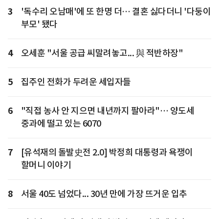
3
'독수리 오남매'에 또 한명 더… 결혼 싫다더니 '다둥이
부모' 됐다
4
오세훈 "서울 공급 씨말려놓고... 與 적반하장"
5
집주인 전화가 두려운 세입자들
6
"직접 농사 안 지으면 내년까지 팔아라"… 양도세
중과에 떨고 있는 6070
7
[유석재의 돌발史전 2.0] 박정희 대통령과 욕쟁이
할머니 이야기
8
서울 40도 넘었다... 30년 만에 가장 뜨거운 입추