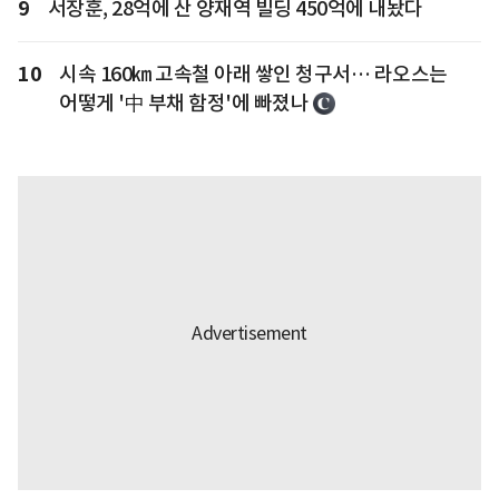
9
서장훈, 28억에 산 양재역 빌딩 450억에 내놨다
10
시속 160㎞ 고속철 아래 쌓인 청구서… 라오스는
어떻게 '中 부채 함정'에 빠졌나