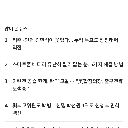
많이 본 뉴스
1
제주·인천 김민석이 웃었다... 누적 득표도 정청래에
역전
2
스마트폰 배터리 유난히 빨리 닳는 분, 5가지 해결 방법
3
이란전 공습 한계, 탄약 고갈… "美합참의장, 출구전략
모색중"
4
與최고위원도 박빙... 친명 박선원 1위로 친청 최민희
역전