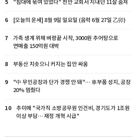
5
"침대에 묶여 있었다" 천안 교회서 지내던 11살 숨져
6
[오늘의 운세] 8월 9일 일요일 (음력 6월 27일 乙卯)
7
가족 생계 위해 벼랑끝 시작, 3000원 추어탕으로
연매출 150억원 대박
8
부동산 치솟으니 커지는 집안 싸움
9
"中 무인공장과 단가 경쟁 안 돼"… 車부품 성지, 공장
20% 멈췄다
10
추미애 "국가직 소방공무원 인건비, 경기도가 1조원
이상 부담… 재정 개혁 시급"