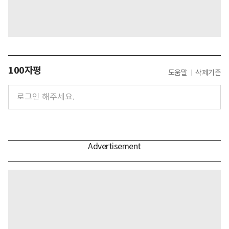
100자평
도움말
삭제기준