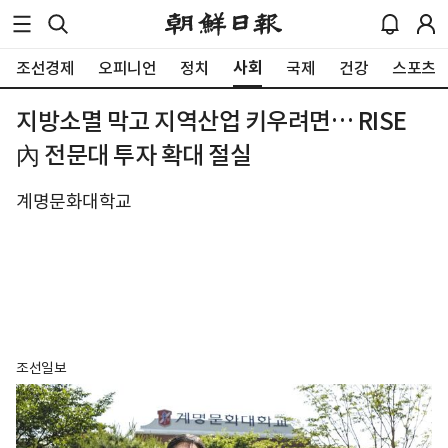
사회
조선경제
오피니언
정치
국제
건강
스포츠
지방소멸 막고 지역산업 키우려면… RISE
內 전문대 투자 확대 절실
계명문화대학교
조선일보