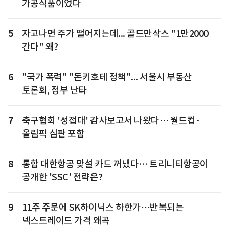
가공식품이었다
5
자고나면 주가 떨어지는데... 골드만삭스 "1만2000
간다" 왜?
6
"국가 폭력" "돈키호테 정책"... 서울시 부동산
토론회, 정부 난타
7
축구협회 '성접대' 감사보고서 나왔다… 월드컵·
올림픽 심판 포함
8
통합 대한항공 맞설 카드 꺼냈다… 트리니티항공이
공개한 'SSC' 전략은?
9
11주 주문에 SK하이닉스 하한가…반복되는
넥스트레이드 가격 왜곡