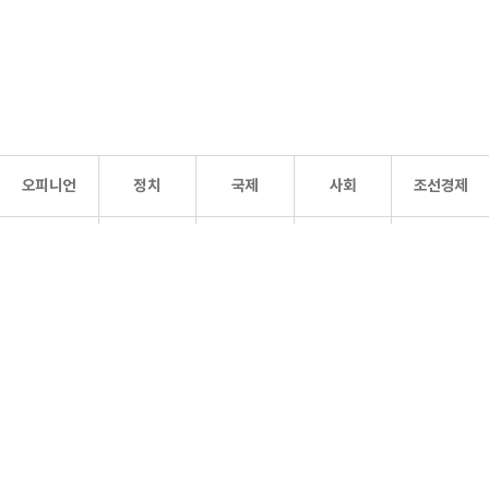
오피니언
정치
국제
사회
조선경제
문화·
조선
스포츠
건강
조선몰
연예
리더스
조선일보 공식 SNS
개인정보처리방침
사이트맵
Copyright 조선일보 All rights reserved. 무단 전재 및 재배포 금지.