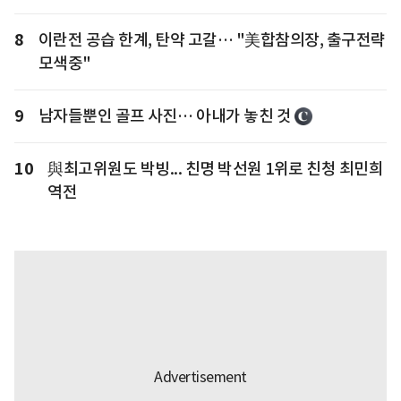
8
이란전 공습 한계, 탄약 고갈… "美합참의장, 출구전략
모색중"
9
남자들뿐인 골프 사진… 아내가 놓친 것
10
與최고위원도 박빙... 친명 박선원 1위로 친청 최민희
역전