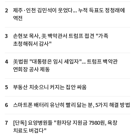
2
제주·인천 김민석이 웃었다... 누적 득표도 정청래에
역전
3
손현보 목사, 美 백악관서 트럼프 접견 "가족
초청해줘서 감사"
4
美법원 "대통령은 임시 세입자"... 트럼프 백악관
연회장 공사 제동
5
부동산 치솟으니 커지는 집안 싸움
6
스마트폰 배터리 유난히 빨리 닳는 분, 5가지 해결 방법
7
[단독] 요양병원들 "환자당 지원금 7980원, 욕창
치료도 버겁다"