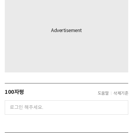
100자평
도움말
삭제기준