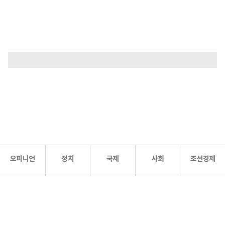
오피니언
정치
국제
사회
조선경제
문화·
조선
스포츠
건강
조선몰
연예
리더스
조선일보 공식 SNS