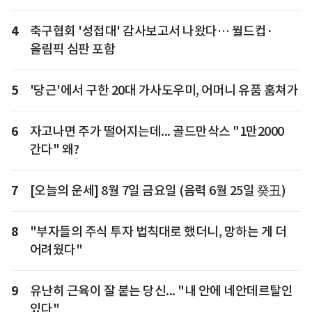
4
축구협회 '성접대' 감사보고서 나왔다… 월드컵·
올림픽 심판 포함
5
'당근'에서 구한 20대 가사도우미, 어머니 유품 훔쳐가
6
자고나면 주가 떨어지는데... 골드만삭스 "1만2000
간다" 왜?
7
[오늘의 운세] 8월 7일 금요일 (음력 6월 25일 癸丑)
8
"부자들의 주식 투자 법칙대로 했더니, 망하는 게 더
어려웠다"
9
유난히 근육이 잘 붙는 당신... "내 안에 네안데르탈인
있다"