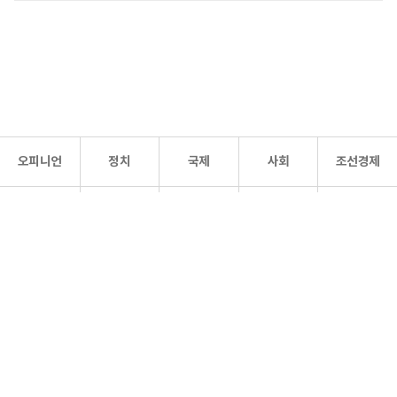
오피니언
정치
국제
사회
조선경제
문화·
조선
스포츠
건강
조선몰
연예
리더스
조선일보 공식 SNS
개인정보처리방침
사이트맵
Copyright 조선일보 All rights reserved. 무단 전재 및 재배포 금지.