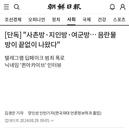
사회
조선경제
오피니언
정치
국제
건강
스포츠
[단독] "사촌방·지인방·여군방… 음란물
방이 끝없이 나왔다"
텔레그램 딥페이크 범죄 폭로
닉네임 '퀸아카이브' 인터뷰
김경은 기자
양인성 인턴기자(한국외대 언론정보학과 졸업)
업데이트
2024.08.29. 09:05