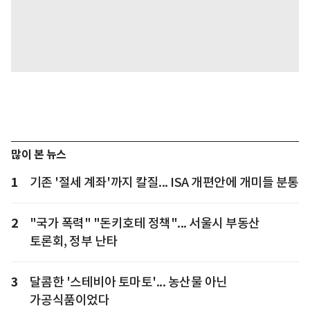
많이 본 뉴스
1
기존 '절세 계좌'까지 칼질... ISA 개편안에 개미들 분통
2
"국가 폭력" "돈키호테 정책"... 서울시 부동산
토론회, 정부 난타
3
달콤한 '스테비아 토마토'... 농산물 아닌
가공식품이었다