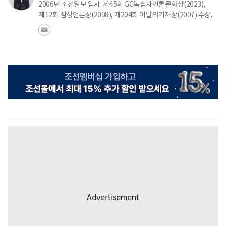
2006년 조선일보 입사. 제45회 GC녹십자언론문화상(2023),
제12회 삼성언론상(2008), 제204회 이달의기자상(2007) 수상.