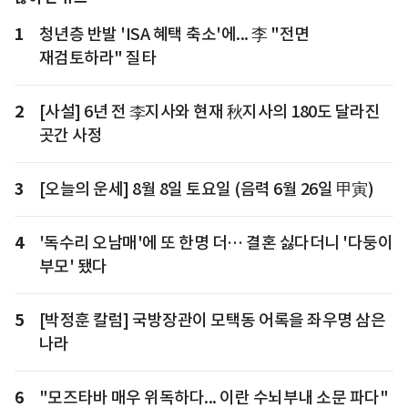
1
청년층 반발 'ISA 혜택 축소'에... 李 "전면
재검토하라" 질타
2
[사설] 6년 전 李지사와 현재 秋지사의 180도 달라진
곳간 사정
3
[오늘의 운세] 8월 8일 토요일 (음력 6월 26일 甲寅)
4
'독수리 오남매'에 또 한명 더… 결혼 싫다더니 '다둥이
부모' 됐다
5
[박정훈 칼럼] 국방장관이 모택동 어록을 좌우명 삼은
나라
6
"모즈타바 매우 위독하다... 이란 수뇌부내 소문 파다"