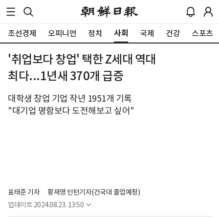
사회
조선경제
오피니언
정치
국제
건강
스포츠
'취업보다 창업' 택한 Z세대 역대
최다...1년새 370개 급증
대학생 창업 기업 작년 1951개 기록
"대기업 명함보다 도전해보고 싶어"
표태준 기자
황재영 인턴기자(건국대 졸업예정)
업데이트
2024.08.23. 13:50