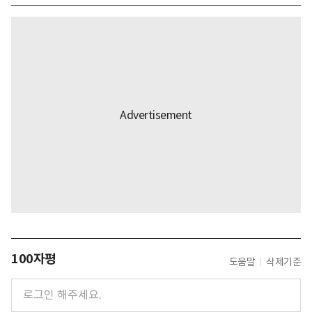
100자평
도움말
삭제기준