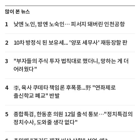
많이 본 뉴스
1
낮엔 노인, 밤엔 노숙인… 피서지 돼버린 인천공항
2
10차 방정식 된 보유세... '양포 세무사' 재등장할 판
3
"부자들의 주식 투자 법칙대로 했더니, 망하는 게 더
어려웠다"
4
李, 육사 쿠데타 책임론 후폭풍...野 "연좌제로
출신학교 폐교" 반발
5
종합특검, 한동훈 의원 12일 출석 통보…"정치특검의
정치수사, 도와줄 생각 없다"