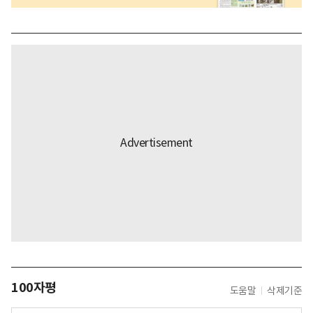
100자평
도움말
삭제기준