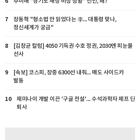
6
추미애 "경기도 재정 비상 상황" 선언, 왜?
7
장동혁 "형소법 안 읽었다는 李... 대통령 맞나,
정신세계가 궁금"
8
[김창균 칼럼] 4050 기득권 수호 정권, 2030엔 피눈물
선사
9
[속보] 코스피, 장중 6300선 내줘... 매도 사이드카
발동
10
제미나이 개발 이끈 '구글 전설'... 수석과학자 제프 딘
퇴사