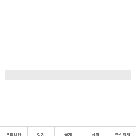
오피니언
정치
국제
사회
조선경제