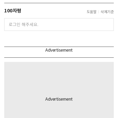
100자평
도움말
삭제기준