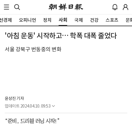
사회
선경제
오피니언
정치
국제
건강
스포츠
문
'아침 운동' 시작하고… 학폭 대폭 줄었다
서울 강북구 번동중의 변화
윤상진 기자
업데이트
2024.04.10. 09:53
“준비, 드리블 러닝 시작!”