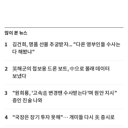
많이 본 뉴스
1
김건희, 명품 선물 추궁받자... "다른 영부인들 수사는
다 해봤냐"
2
英해군의 첩보용 드론 보트, 中으로 몰래 데이터
보냈다
3
"원희룡, '고속道 변경땐 수사받는다'며 원안 지시"
증인 진술 나와
4
"국장은 장기 투자 못해"… 개미들 다시 美 증시로