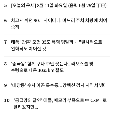
5
[오늘의 운세] 8월 11일 화요일 (음력 6월 29일 丁巳)
6
차고서 쉬던 90대 시어머니, 며느리 주차 차량에 치여
숨져
7
태풍 '찬홈' 오면 35도 폭염 꺾일까… "일시적으로
완화되도 이어질 것"
8
'중국몽' 함께 꾸다 中만 웃는다...라오스를 빚
수렁으로 내몬 1035km 철도
9
'대장동' 수사 이끈 특수통... 강백신 검사 사직서 냈다
10
'공급망의 달인' 애플, 메모리 부족으로 中 CXMT로
달려갔지만...