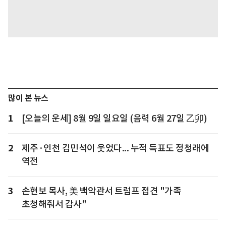
많이 본 뉴스
1
[오늘의 운세] 8월 9일 일요일 (음력 6월 27일 乙卯)
2
제주·인천 김민석이 웃었다... 누적 득표도 정청래에
역전
3
손현보 목사, 美 백악관서 트럼프 접견 "가족
초청해줘서 감사"