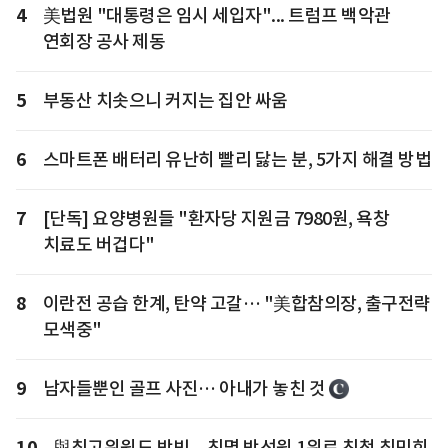
4
美법원 "대통령은 임시 세입자"... 트럼프 백악관
연회장 공사 제동
5
부동산 치솟으니 커지는 집안 싸움
6
스마트폰 배터리 유난히 빨리 닳는 분, 5가지 해결 방법
7
[단독] 요양병원들 "환자당 지원금 7980원, 욕창
치료도 버겁다"
8
이란전 공습 한계, 탄약 고갈… "美합참의장, 출구전략
모색중"
9
남자들뿐인 골프 사진… 아내가 놓친 것
10
與최고위원도 박빙... 친명 박선원 1위로 친청 최민희