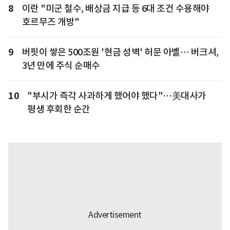
8
이란 "미군 철수, 배상금 지급 등 6대 조건 수용해야
호르무즈 개방"
9
버핏이 쌓은 500조원 '현금 성벽' 허문 아벨… 버크셔,
3년 만에 주식 순매수
10
"부시가 즉각 사과하게 했어야 했다"…美대사가
평생 후회한 순간