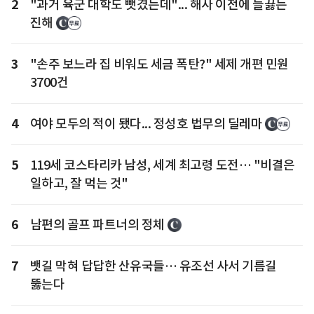
2
"과거 육군 대학도 뺏겼는데"... 해사 이전에 들끓는
진해
3
"손주 보느라 집 비워도 세금 폭탄?" 세제 개편 민원
3700건
4
여야 모두의 적이 됐다... 정성호 법무의 딜레마
5
119세 코스타리카 남성, 세계 최고령 도전… "비결은
일하고, 잘 먹는 것"
6
남편의 골프 파트너의 정체
7
뱃길 막혀 답답한 산유국들… 유조선 사서 기름길
뚫는다