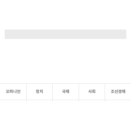
오피니언
정치
국제
사회
조선경제
문화·
조선
스포츠
건강
조선몰
연예
리더스
조선일보 공식 SNS