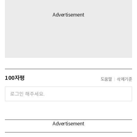
100자평
도움말
삭제기준