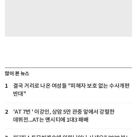
많이 본 뉴스
1
결국 거리로 나온 여성들 "피해자 보호 없는 수사개편
반대"
2
'AT 7번 ' 이강인, 상암 5만 관중 앞에서 강렬한
데뷔전...AT는 맨시티에 1대3 패배