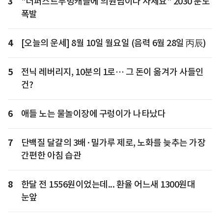
3
"더퍼스트무빙캐슬에 의원님이나 사세요" 2030 분노
폭발
4
[오늘의 운세] 8월 10일 월요일 (음력 6월 28일 丙辰)
5
전닉 레버리지, 10분의 1로… 그 돈이 옮겨가 사들인
건?
6
애들 노는 물놀이장에 구렁이가 나타났다
7
단백질 달걀의 3배·밀가루 제로, 노화를 늦추는 가장
간편한 아침 습관
8
한달 전 1556원이었는데... 환율 어느새 1300원대
눈앞