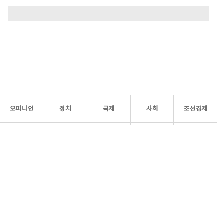
오피니언
정치
국제
사회
조선경제
문화·
조선
스포츠
건강
조선몰
연예
리더스
조선일보 공식 SNS
개인정보처리방침
사이트맵