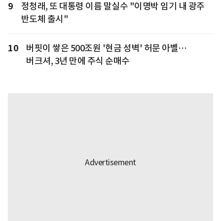
9
정청래, 또 대통령 이름 말실수 "이명박 임기 내 광주
반도체 출시"
10
버핏이 쌓은 500조원 '현금 성벽' 허문 아벨…
버크셔, 3년 만에 주식 순매수