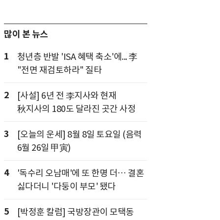
많이 본 뉴스
1
청년층 반발 'ISA 혜택 축소'에... 李
"전면 재검토하라" 질타
2
[사설] 6년 전 李지사와 현재
秋지사의 180도 달라진 곳간 사정
3
[오늘의 운세] 8월 8일 토요일 (음력
6월 26일 甲寅)
4
'독수리 오남매'에 또 한명 더… 결혼
싫다더니 '다둥이 부모' 됐다
5
[박정훈 칼럼] 국방장관이 모택동