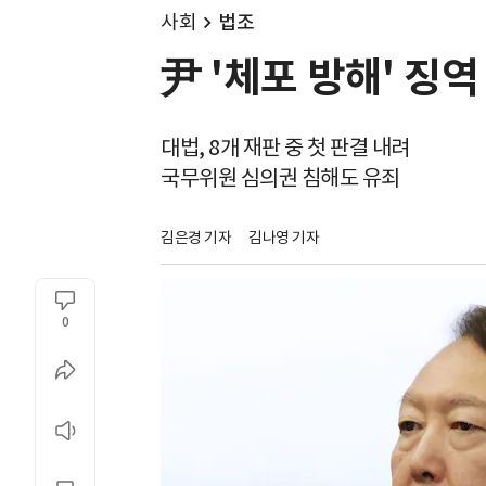
사회
법조
尹 '체포 방해' 징역
대법, 8개 재판 중 첫 판결 내려
국무위원 심의권 침해도 유죄
김은경 기자
김나영 기자
0