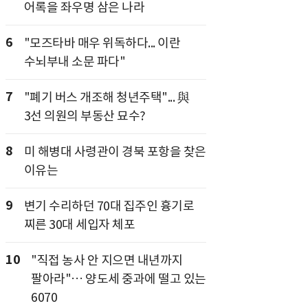
어록을 좌우명 삼은 나라
6
"모즈타바 매우 위독하다... 이란
수뇌부내 소문 파다"
7
"폐기 버스 개조해 청년주택"... 與
3선 의원의 부동산 묘수?
8
미 해병대 사령관이 경북 포항을 찾은
이유는
9
변기 수리하던 70대 집주인 흉기로
찌른 30대 세입자 체포
10
"직접 농사 안 지으면 내년까지
팔아라"… 양도세 중과에 떨고 있는
6070