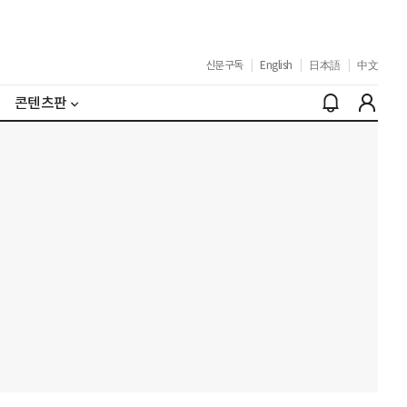
신문구독
|
English
|
日本語
|
中文
콘텐츠판