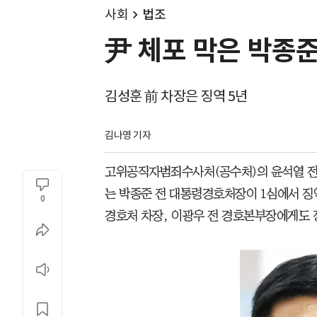
사회
법조
尹 체포 막은 박종준
김성훈 前 차장은 징역 5년
김나영 기자
고위공직자범죄수사처(공수처)의 윤석열 전 
는 박종준 전 대통령경호처장이 1심에서 징역
0
경호처 차장, 이광우 전 경호본부장에게도 징