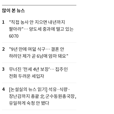
많이 본 뉴스
1
"직접 농사 안 지으면 내년까지
팔아라"… 양도세 중과에 떨고 있는
6070
2
"9년 만에 여덟 식구… 결혼 안
하려던 제가 곧 6남매 엄마 돼요"
3
무너진 '전세 4년 보장'… 집주인
전화 두려운 세입자
4
[논설실의 뉴스 읽기] 석유·식량·
장난감까지 총괄 北 군수동원총국장,
유일하게 숙청 안 됐다