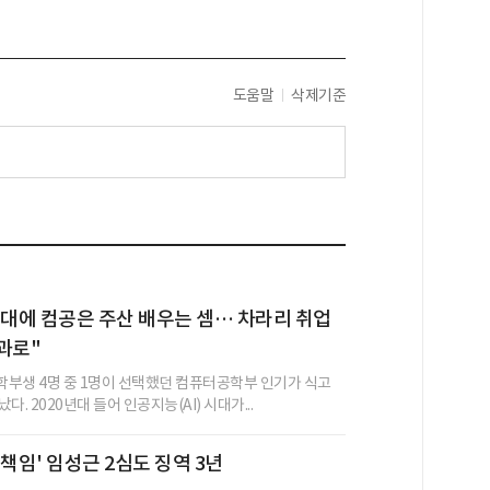
도움말
삭제기준
I 시대에 컴공은 주산 배우는 셈… 차라리 취업
과로"
부생 4명 중 1명이 선택했던 컴퓨터공학부 인기가 식고
. 2020년대 들어 인공지능(AI) 시대가...
 책임' 임성근 2심도 징역 3년