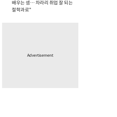
배우는 셈… 차라리 취업 잘 되는
철학과로"