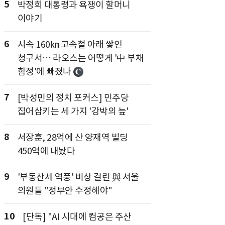
5
박정희 대통령과 욕쟁이 할머니
이야기
6
시속 160㎞ 고속철 아래 쌓인
청구서… 라오스는 어떻게 '中 부채
함정'에 빠졌나
7
[박성민의 정치 포커스] 민주당
집어삼키는 세 가지 '강박의 늪'
8
서장훈, 28억에 산 양재역 빌딩
450억에 내놨다
9
'부동산세 역풍' 비상 걸린 與 서울
의원들 "정부안 수정해야"
10
[단독] "AI 시대에 컴공은 주산