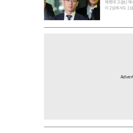
해병대 고(故) 
이 2심에서도 1심