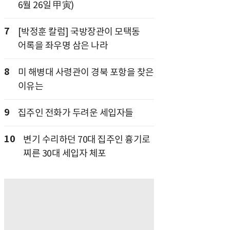
6월 26일 甲寅)
7
[박정훈 칼럼] 국방장관이 모택동
어록을 좌우명 삼은 나라
8
미 해병대 사령관이 경북 포항을 찾은
이유는
9
집주인 전화가 두려운 세입자들
10
변기 수리하던 70대 집주인 흉기로
찌른 30대 세입자 체포