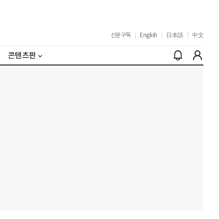
신문구독
|
English
|
日本語
|
中文
콘텐츠판