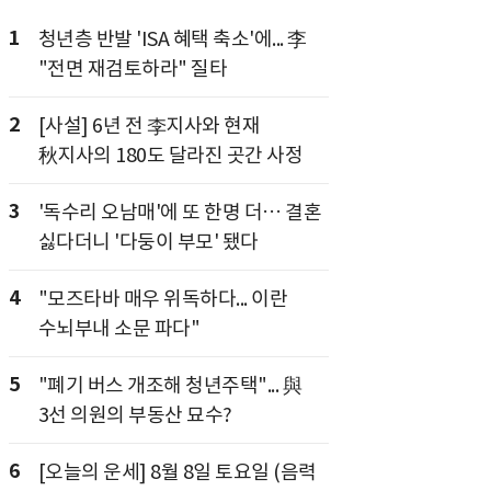
1
청년층 반발 'ISA 혜택 축소'에... 李
"전면 재검토하라" 질타
2
[사설] 6년 전 李지사와 현재
秋지사의 180도 달라진 곳간 사정
3
'독수리 오남매'에 또 한명 더… 결혼
싫다더니 '다둥이 부모' 됐다
4
"모즈타바 매우 위독하다... 이란
수뇌부내 소문 파다"
5
"폐기 버스 개조해 청년주택"... 與
3선 의원의 부동산 묘수?
6
[오늘의 운세] 8월 8일 토요일 (음력