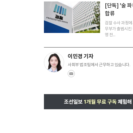
[단독] '술
합류
검찰 수사 과정에
무부가 출범시킨
영 전...
이민경 기자
사회부 법조팀에서 근무하고 있습니다.