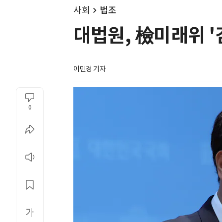
사회
법조
대법원, 檢미래위 '
이민경 기자
0