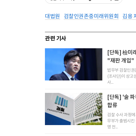
대법원
검찰인권존중미래위원회
김용 
관련 기사
[단독] 檢미
"재판 개입"
법무부 검찰인권
(조사단)이 상고
사...
[단독] '술
합류
검찰 수사 과정에
무부가 출범시킨
영 전...