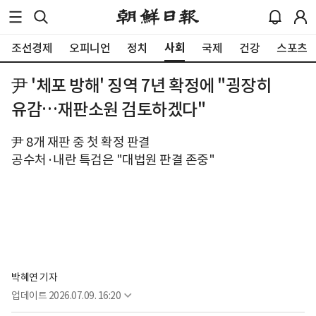
사회
조선경제
오피니언
정치
국제
건강
스포츠
尹 '체포 방해' 징역 7년 확정에 "굉장히
유감…재판소원 검토하겠다"
尹 8개 재판 중 첫 확정 판결
공수처·내란 특검은 "대법원 판결 존중"
박혜연 기자
업데이트
2026.07.09. 16:20