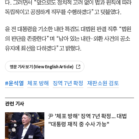
다. 그러면서 “앞으로도 정치적 고려 없이 법과 원칙에 따라
독립적이고 공정하게 직무를 수행하겠다”고 덧붙였다.
윤 전 대통령을 기소한 내란 특검도 대법원 판결 직후 “법원
의 판단을 존중한다”며 “남아 있는 내란·외환 사건의 공소
유지에 최선을 다하겠다”고 밝혔다.
영문 기사 보기 (View English Article)
#
윤석열
체포 방해
징역 7년 확정
재판소원 검토
관련 기사
尹 '체포 방해' 징역 7년 확정... 대법
"대통령 재직 중 수사 가능"