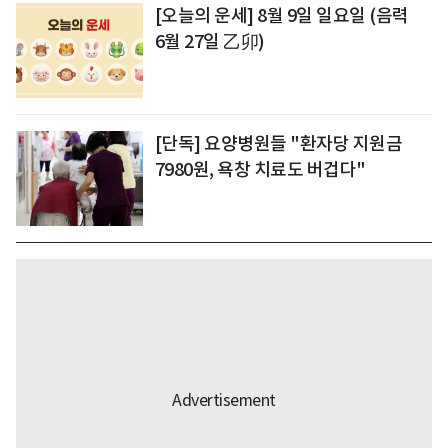
[오늘의 운세] 8월 9일 일요일 (음력
6월 27일 乙卯)
[단독] 요양병원들 "환자당 지원금
7980원, 욕창 치료도 버겁다"