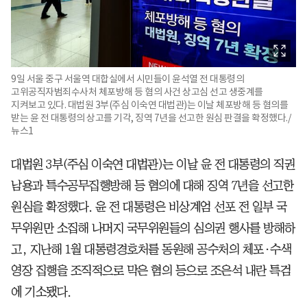
9일 서울 중구 서울역 대합실에서 시민들이 윤석열 전 대통령의
고위공직자범죄수사처 체포방해 등 혐의 사건 상고심 선고 생중계를
지켜보고 있다. 대법원 3부(주심 이숙연 대법관)는 이날 체포방해 등 혐의를
받는 윤 전 대통령의 상고를 기각, 징역 7년을 선고한 원심 판결을 확정했다./
뉴스1
대법원 3부(주심 이숙연 대법관)는 이날 윤 전 대통령의 직권
남용과 특수공무집행방해 등 혐의에 대해 징역 7년을 선고한
원심을 확정했다. 윤 전 대통령은 비상계엄 선포 전 일부 국
무위원만 소집해 나머지 국무위원들의 심의권 행사를 방해하
고, 지난해 1월 대통령경호처를 동원해 공수처의 체포·수색
영장 집행을 조직적으로 막은 혐의 등으로 조은석 내란 특검
에 기소됐다.