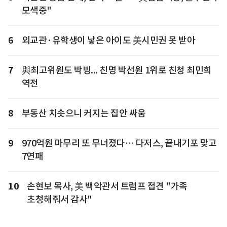
모색중"
6
외교관·유학생이 낳은 아이도 美시민권 못 받아
7
與최고위원도 박빙... 친명 박선원 1위로 친청 최민희
역전
8
부동산 치솟으니 커지는 집안 싸움
9
970억원 마무리 또 무너졌다… 다저스, 끝내기포 맞고
7연패
10
손현보 목사, 美 백악관서 트럼프 접견 "가족
초청해줘서 감사"