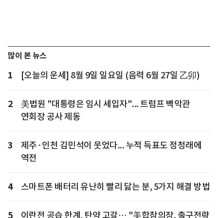
많이 본 뉴스
1
[오늘의 운세] 8월 9일 일요일 (음력 6월 27일 乙卯)
2
美법원 "대통령은 임시 세입자"... 트럼프 백악관
연회장 공사 제동
3
제주·인천 김민석이 웃었다... 누적 득표도 정청래에
역전
4
스마트폰 배터리 유난히 빨리 닳는 분, 5가지 해결 방법
5
이란전 공습 한계, 탄약 고갈… "美합참의장, 출구전략