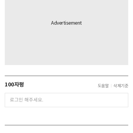
100자평
도움말
삭제기준