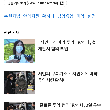
영문 기사 보기 (View English Article)
수원지법
안양지원
황하나
남양유업
마약
향정
관련 기사
"지인에게 마약 투약" 황하나, 첫
재판서 혐의 부인
세번째 구속기소… 지인에게 마약
투약시킨 황하나
'필로폰 투약 혐의' 황하나, 2일 구속