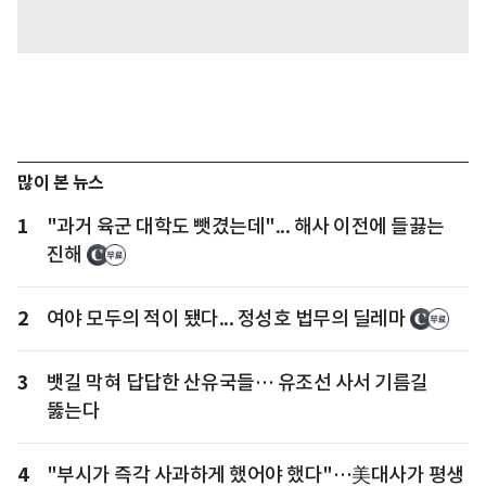
많이 본 뉴스
1
"과거 육군 대학도 뺏겼는데"... 해사 이전에 들끓는
진해
2
여야 모두의 적이 됐다... 정성호 법무의 딜레마
3
뱃길 막혀 답답한 산유국들… 유조선 사서 기름길
뚫는다
4
"부시가 즉각 사과하게 했어야 했다"…美대사가 평생