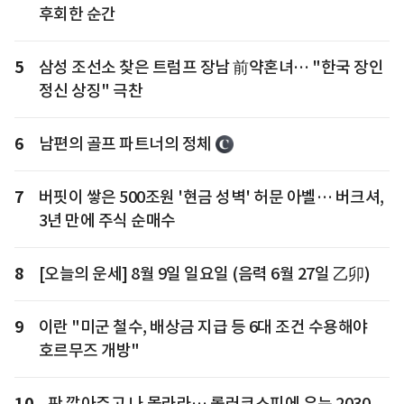
후회한 순간
5
삼성 조선소 찾은 트럼프 장남 前약혼녀… "한국 장인
정신 상징" 극찬
6
남편의 골프 파트너의 정체
7
버핏이 쌓은 500조원 '현금 성벽' 허문 아벨… 버크셔,
3년 만에 주식 순매수
8
[오늘의 운세] 8월 9일 일요일 (음력 6월 27일 乙卯)
9
이란 "미군 철수, 배상금 지급 등 6대 조건 수용해야
호르무즈 개방"
10
판 깔아주고 나 몰라라… 롤러코스피에 우는 2030