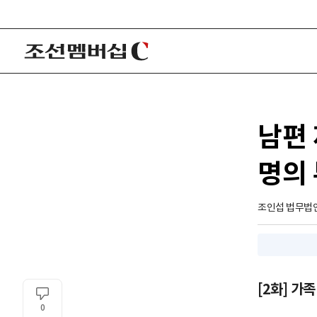
남편
명의
조인섭 법무법
[2화] 가
0