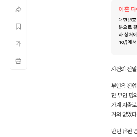
이혼 
대한변호
툰으로 결
과 상처에
ho/)에
사건의 전말
부인은 전업
만 부인 명
가계 지출로
거의 없었다
반면 남편 