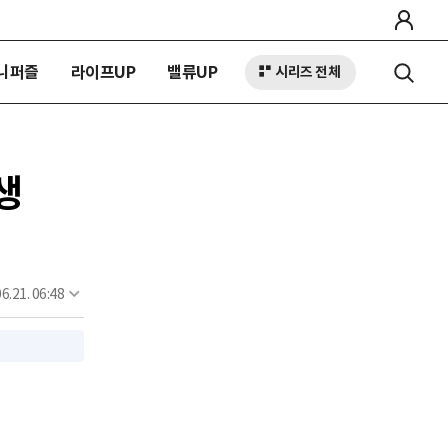
니퍼즐
라이프UP
밸류UP
시리즈 전체
생
6.21. 06:48