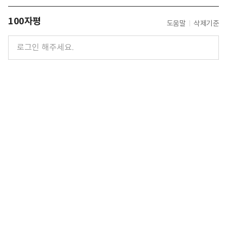
100자평
도움말
삭제기준