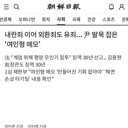
사회
선경제
오피니언
정치
국제
건강
스포츠
문
내란죄 이어 외환죄도 유죄... 尹 발목 잡은
'여인형 메모'
法 "계엄 위해 평양 무인기 침투" 징역 30년 선고... 김용현
前장관도 징역 30년
1심 재판부 "여인형 메모 '만들어진 기회 잡아야' '체면
손상 타기팅' 내용 확인"
이민준 기자
이민경 기자