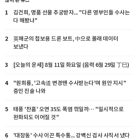
많이 본 뉴스
1
김건희, 명품 선물 추궁받자... "다른 영부인들 수사는
다 해봤냐"
2
英해군의 첩보용 드론 보트, 中으로 몰래 데이터
보냈다
3
[오늘의 운세] 8월 11일 화요일 (음력 6월 29일 丁巳)
4
"원희룡, '고속道 변경땐 수사받는다'며 원안 지시"
증인 진술 나와
5
태풍 '찬홈' 오면 35도 폭염 꺾일까… "일시적으로
완화되도 이어질 것"
6
'대장동' 수사 이끈 특수통... 강백신 검사 사직서 냈다