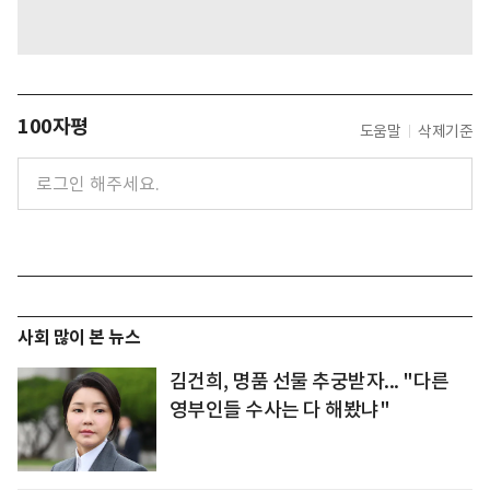
100자평
도움말
삭제기준
사회 많이 본 뉴스
김건희, 명품 선물 추궁받자... "다른
영부인들 수사는 다 해봤냐"