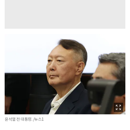
윤석열 전 대통령. /뉴스1