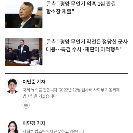
尹측 "평양 무인기 의혹 1심 판결
항소장 제출"
尹측 "평양 무인기 작전은 정당한 군사
대응…특검 수사·재판이 이적행위"
이민준 기자
국제 뉴스를 전합니다. 2022년 12월 입사해 사회부 기동취재·
법조팀을 거쳤습니다.
이민경 기자
사회부 법조팀에서 근무하고 있습니다.