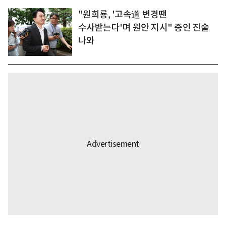
"원희룡, '고속道 변경땐
수사받는다'며 원안 지시" 증인 진술
나와