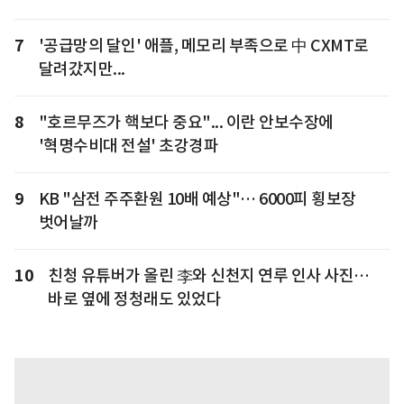
7
'공급망의 달인' 애플, 메모리 부족으로 中 CXMT로
달려갔지만...
8
"호르무즈가 핵보다 중요"... 이란 안보수장에
'혁명수비대 전설' 초강경파
9
KB "삼전 주주환원 10배 예상"… 6000피 횡보장
벗어날까
10
친청 유튜버가 올린 李와 신천지 연루 인사 사진…
바로 옆에 정청래도 있었다