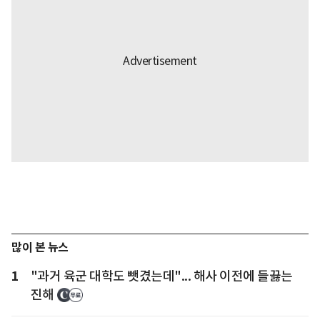
많이 본 뉴스
1
"과거 육군 대학도 뺏겼는데"... 해사 이전에 들끓는
진해