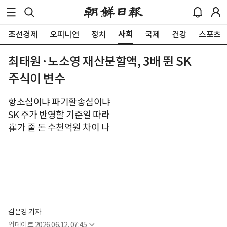
사회
조선경제
오피니언
정치
국제
건강
스포츠
최태원·노소영 재산분할액, 3배 뛴 SK
주식이 변수
항소심이냐 파기환송심이냐
SK 주가 반영할 기준일 따라
崔가 줄 돈 수천억원 차이 나
김은경 기자
업데이트
2026.06.12. 07:45