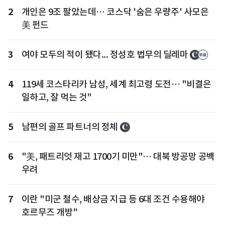
2
개인은 9조 팔았는데… 코스닥 '숨은 우량주' 사모은
美 펀드
3
여야 모두의 적이 됐다... 정성호 법무의 딜레마
4
119세 코스타리카 남성, 세계 최고령 도전… "비결은
일하고, 잘 먹는 것"
5
남편의 골프 파트너의 정체
6
"美, 패트리엇 재고 1700기 미만"… 대북 방공망 공백
우려
7
이란 "미군 철수, 배상금 지급 등 6대 조건 수용해야
호르무즈 개방"