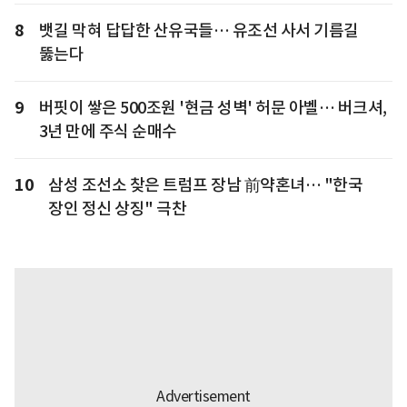
8
뱃길 막혀 답답한 산유국들… 유조선 사서 기름길
뚫는다
9
버핏이 쌓은 500조원 '현금 성벽' 허문 아벨… 버크셔,
3년 만에 주식 순매수
10
삼성 조선소 찾은 트럼프 장남 前약혼녀… "한국
장인 정신 상징" 극찬