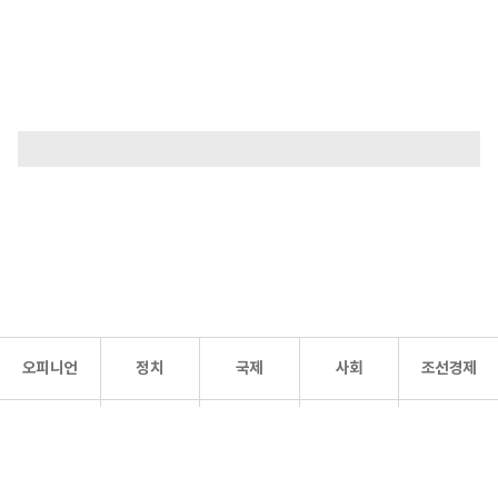
오피니언
정치
국제
사회
조선경제
문화·
조선
스포츠
건강
조선몰
연예
리더스