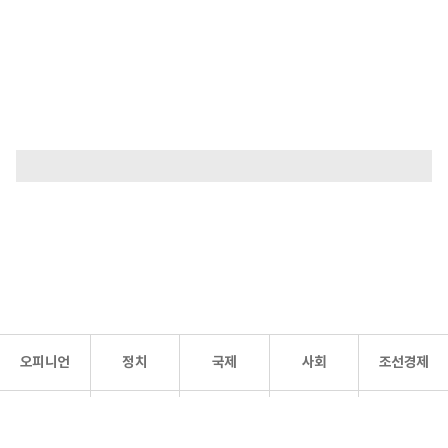
오피니언
정치
국제
사회
조선경제
문화·
조선
스포츠
건강
조선몰
연예
리더스