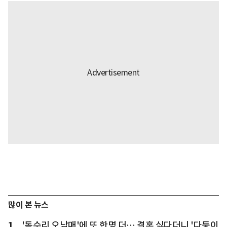
많이 본 뉴스
1
'독수리 오남매'에 또 한명 더… 결혼 싫다더니 '다둥이