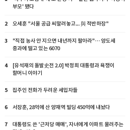
부모' 됐다
2
오세훈 "서울 공급 씨말려놓고... 與 적반하장"
3
"직접 농사 안 지으면 내년까지 팔아라"… 양도세
중과에 떨고 있는 6070
4
[유석재의 돌발史전 2.0] 박정희 대통령과 욕쟁이
할머니 이야기
5
집주인 전화가 두려운 세입자들
6
서장훈, 28억에 산 양재역 빌딩 450억에 내놨다
7
대통령도 쓴 '근저당 매매', 자녀에게 아파트 물려주는