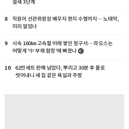
절세 3단계
8
직원이 선관위원장 배우자 현지 수행까지… 노태악,
미리 알았나
9
시속 160㎞ 고속철 아래 쌓인 청구서… 라오스는
어떻게 '中 부채 함정'에 빠졌나
10
62만세트 판매 넘었다, 뿌리고 30분 후 물로
씻어내니 새 집 같은 욕실과 주방