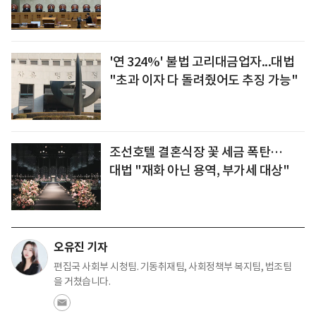
'연 324%' 불법 고리대금업자...대법
"초과 이자 다 돌려줬어도 추징 가능"
조선호텔 결혼식장 꽃 세금 폭탄…
대법 "재화 아닌 용역, 부가세 대상"
오유진 기자
편집국 사회부 시청팀. 기동취재팀, 사회정책부 복지팀, 법조팀
을 거쳤습니다.