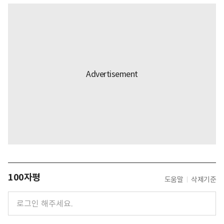
100자평
도움말
삭제기준