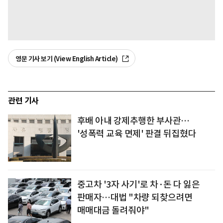
영문 기사 보기 (View English Article)
관련 기사
후배 아내 강제추행한 부사관…
'성폭력 교육 면제' 판결 뒤집혔다
중고차 '3자 사기'로 차·돈 다 잃은
판매자…대법 "차량 되찾으려면
매매대금 돌려줘야"