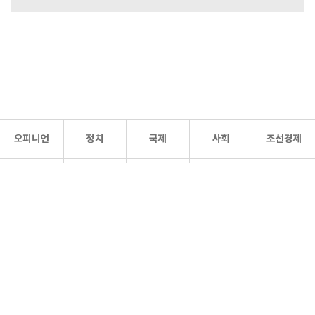
오피니언
정치
국제
사회
조선경제
문화·
조선
스포츠
건강
조선몰
연예
리더스
조선일보 공식 SNS
개인정보처리방침
사이트맵