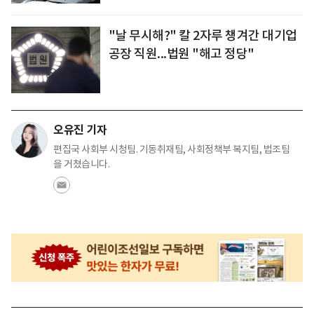
"날 무시해?" 칼 2자루 챙겨간 대기업
공장 직원...법원 "해고 정당"
오유진 기자
편집국 사회부 시청팀. 기동취재팀, 사회정책부 복지팀, 법조팀
을 거쳤습니다.