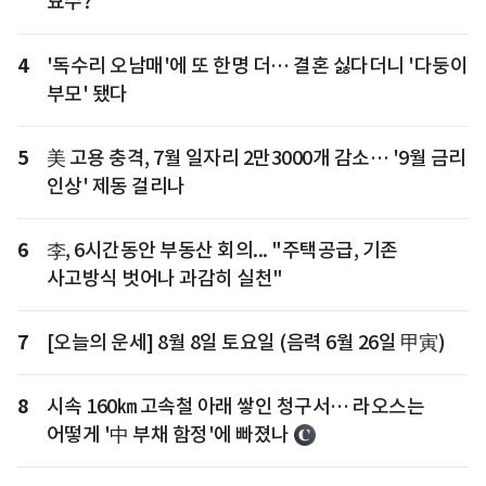
묘수?
4
'독수리 오남매'에 또 한명 더… 결혼 싫다더니 '다둥이
부모' 됐다
5
美 고용 충격, 7월 일자리 2만3000개 감소… '9월 금리
인상' 제동 걸리나
6
李, 6시간동안 부동산 회의... "주택공급, 기존
사고방식 벗어나 과감히 실천"
7
[오늘의 운세] 8월 8일 토요일 (음력 6월 26일 甲寅)
8
시속 160㎞ 고속철 아래 쌓인 청구서… 라오스는
어떻게 '中 부채 함정'에 빠졌나