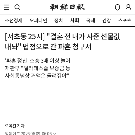
사회
조선경제
오피니언
정치
국제
건강
스포츠
[서초동 25시] "결혼 전 내가 사준 선물값
내놔" 법정으로 간 파혼 청구서
'파혼 정산' 소송 3배 이상 늘어
재판부 "필라테스숍 보증금 등
사회통념상 거액은 돌려줘야"
오유진 기자
업데이트
2026.06.09. 06:06