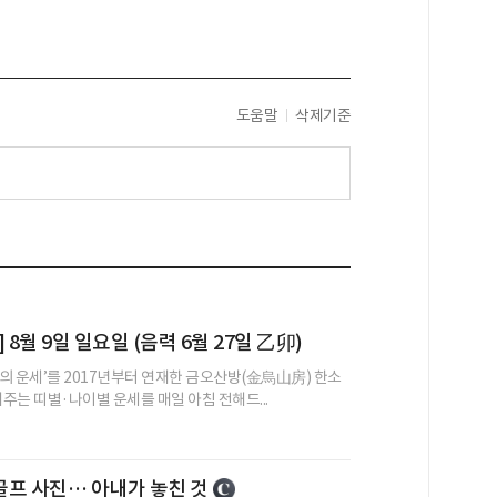
도움말
삭제기준
 8월 9일 일요일 (음력 6월 27일 乙卯)
의 운세’를 2017년부터 연재한 금오산방(金烏山房) 한소
어주는 띠별·나이별 운세를 매일 아침 전해드...
프 사진… 아내가 놓친 것