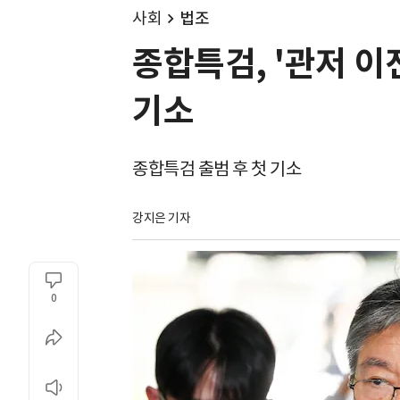
사회
법조
종합특검, '관저 
기소
종합특검 출범 후 첫 기소
강지은 기자
0