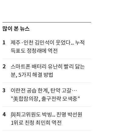
많이 본 뉴스
1
제주·인천 김민석이 웃었다... 누적
득표도 정청래에 역전
2
스마트폰 배터리 유난히 빨리 닳는
분, 5가지 해결 방법
3
이란전 공습 한계, 탄약 고갈…
"美합참의장, 출구전략 모색중"
4
與최고위원도 박빙... 친명 박선원
1위로 친청 최민희 역전