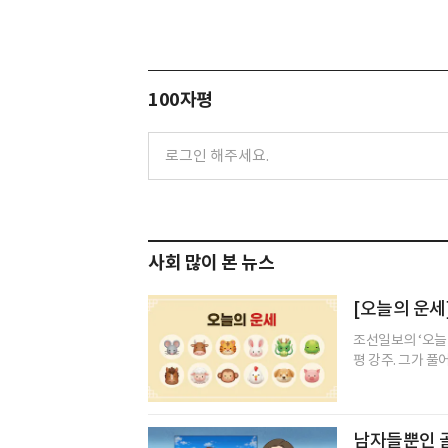
100자평
사회 많이 본 뉴스
[오늘의 운세]
조선일보의 ‘오늘
평 강주. 그가 풀
남자들뿐인 골