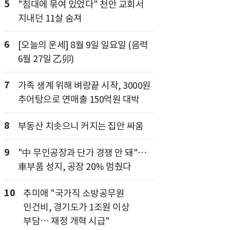
5
"침대에 묶여 있었다" 천안 교회서
지내던 11살 숨져
6
[오늘의 운세] 8월 9일 일요일 (음력
6월 27일 乙卯)
7
가족 생계 위해 벼랑끝 시작, 3000원
추어탕으로 연매출 150억원 대박
8
부동산 치솟으니 커지는 집안 싸움
9
"中 무인공장과 단가 경쟁 안 돼"…
車부품 성지, 공장 20% 멈췄다
10
추미애 "국가직 소방공무원
인건비, 경기도가 1조원 이상
부담… 재정 개혁 시급"