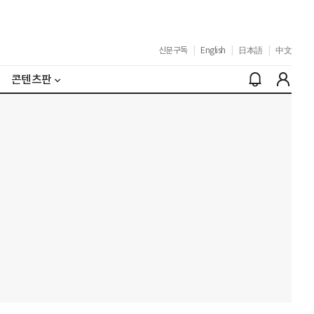
신문구독
|
English
|
日本語
|
中文
콘텐츠판